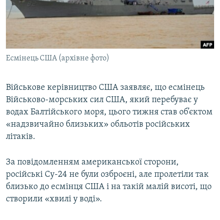
ВІДЕОУРОКИ «ELIFBE»
Русский
СВІДЧЕННЯ ОКУПАЦІЇ
Qırımtatar
УКРАЇНСЬКА ПРОБЛЕМА КРИМУ
Есмінець США (архівне фото)
ДОЛУЧАЙСЯ!
ІНФОГРАФІКА
Військове керівництво США заявляє, що есмінець
Військово-морських сил США, який перебуває у
Усі сайти RFE/RL
водах Балтійського моря, цього тижня став об’єктом
«надзвичайно близьких» обльотів російських
літаків.
За повідомленням американської сторони,
російські Су-24 не були озброєні, але пролетіли так
близько до есмінця США і на такій малій висоті, що
створили «хвилі у воді».