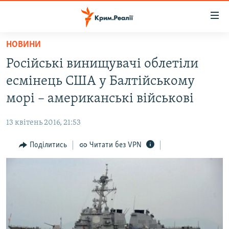
Доступність
посилання
Перейти
НОВИНИ
до
НОВИНИ
Російські винищувачі облетіли
основного
ВОДА.КРИМ
матеріалу
есмінець США у Балтійському
ВІДЕО ТА ФОТО
Перейти
морі – американські військові
до
ПОЛІТИКА
основної
13 квітень 2016, 21:53
БЛОГИ
навігації
Перейти
Поділитись
Читати без VPN
ПОГЛЯД
до
ІНТЕРВ'Ю
пошуку
ВСЕ ЗА ДЕНЬ
СПЕЦПРОЕКТИ
ЯК ОБІЙТИ БЛОКУВАННЯ
ДЕПОРТАЦІЯ