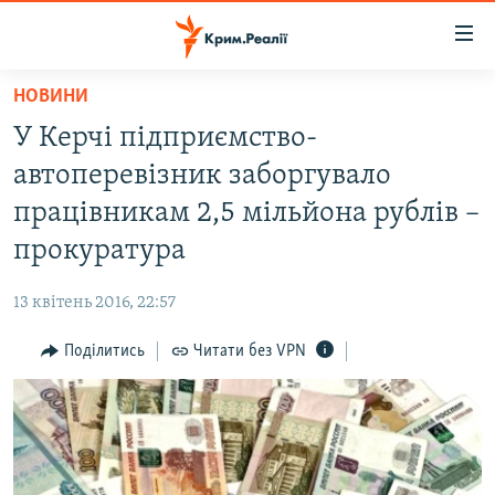
Доступність
посилання
Перейти
НОВИНИ
до
НОВИНИ
У Керчі підприємство-
основного
ВОДА.КРИМ
матеріалу
автоперевізник заборгувало
ВІДЕО ТА ФОТО
Перейти
працівникам 2,5 мільйона рублів –
до
ПОЛІТИКА
прокуратура
основної
БЛОГИ
навігації
13 квітень 2016, 22:57
Перейти
ПОГЛЯД
до
Поділитись
Читати без VPN
ІНТЕРВ'Ю
пошуку
ВСЕ ЗА ДЕНЬ
СПЕЦПРОЕКТИ
ЯК ОБІЙТИ БЛОКУВАННЯ
ДЕПОРТАЦІЯ