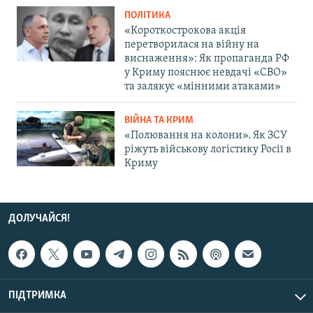
ПОЛІТИКА
«Короткострокова акція
перетворилася на війну на
виснаження»: Як пропаганда РФ
у Криму пояснює невдачі «СВО»
та залякує «мінними атаками»
ВІЙНА ТА КРИМ
«Полювання на колони». Як ЗСУ
ріжуть військову логістику Росії в
Криму
ДОЛУЧАЙСЯ!
ПІДТРИМКА