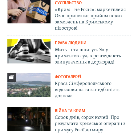
СУСПІЛЬСТВО
«Крим – не Росія»: маркетплейс
Ozon припинив прийом нових
замовлень на Кримському
півострові
ПРАВА ЛЮДИНИ
Мить – і ти шпигун. Як у
кримських судах розглядають
звинувачення в держзраді
ФОТОГАЛЕРЕЇ
Краса Сімферопольського
водосховища та занедбаність
довкола
ВІЙНА ТА КРИМ
Сорок днів, сорок ночей. Про
результати кримської операції з
примусу Росії до миру