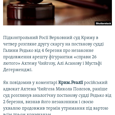
ВІДЕОУРОКИ «ELIFBE»
Русский
СВІДЧЕННЯ ОКУПАЦІЇ
Qırımtatar
УКРАЇНСЬКА ПРОБЛЕМА КРИМУ
ДОЛУЧАЙСЯ!
ІНФОГРАФІКА
Підконтрольний Росії Верховний суд Криму в
четвер розгляне другу скаргу на постанову судді
Галини Редько від 4 березня про незаконне
Усі сайти RFE/RL
продовження арешту фігурантам «справи 26
лютого» Ахтему Чийгозу, Алі Асанову і Мустафі
Дегерменджі.
Як повідомив у коментарі
Крим.Реалії
російський
адвокат Ахтема Чийгоза Микола Полозов, раніше
суд розглянув аналогічну постанову судді Редько від
2 березня, визнав його незаконним і своєю
ухвалою продовжив термін утримання під вартою
всім трьом кримчанам.