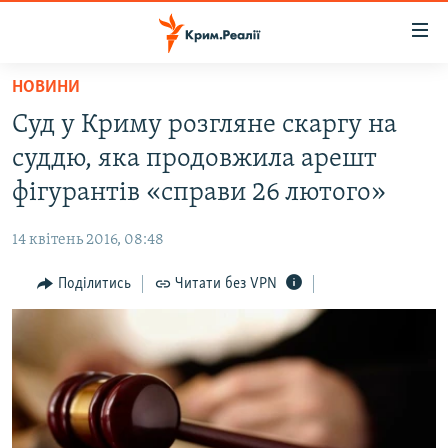
Доступність
посилання
Перейти
НОВИНИ
до
НОВИНИ
Суд у Криму розгляне скаргу на
основного
ВОДА.КРИМ
матеріалу
суддю, яка продовжила арешт
ВІДЕО ТА ФОТО
Перейти
фігурантів «справи 26 лютого»
до
ПОЛІТИКА
основної
14 квітень 2016, 08:48
БЛОГИ
навігації
Перейти
Поділитись
Читати без VPN
ПОГЛЯД
до
ІНТЕРВ'Ю
пошуку
ВСЕ ЗА ДЕНЬ
СПЕЦПРОЕКТИ
ЯК ОБІЙТИ БЛОКУВАННЯ
ДЕПОРТАЦІЯ