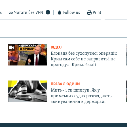
ь
Читати без VPN
Follow us
Print
ВІДЕО
Блокада без сухопутної операції:
Крим сам себе не заправить і не
прогодує | Крим.Реалії
ПРАВА ЛЮДИНИ
Мить – і ти шпигун. Як у
кримських судах розглядають
звинувачення в держзраді