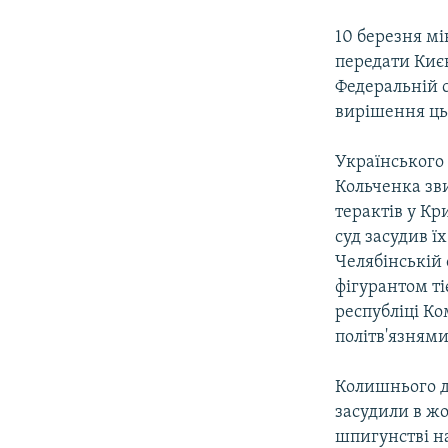
10 березня мі
передати Києв
Федеральній 
вирішення ць
Українського
Кольченка зви
терактів у К
суд засудив їх
Челябінській 
фігурантом ті
республіці К
політв'язнями
Колишнього д
засудили в жо
шпигунстві н