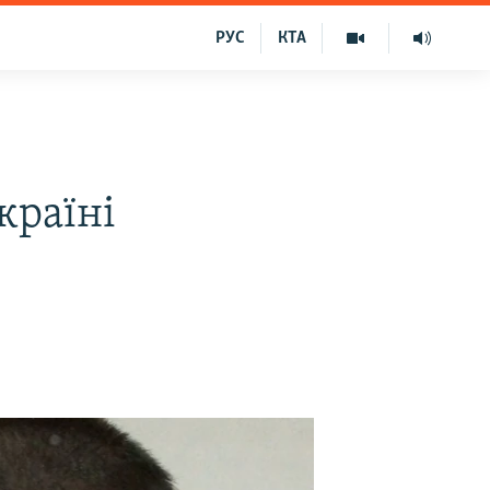
РУС
КТА
країні