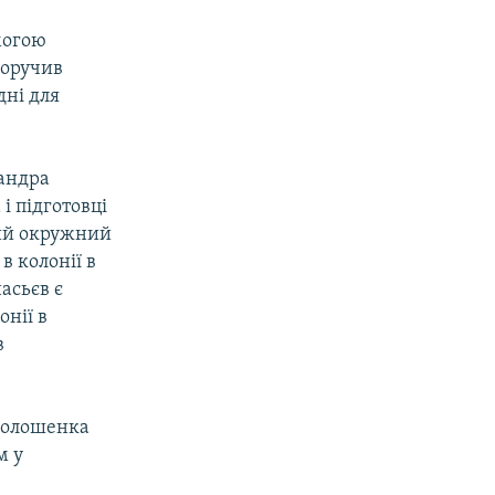
могою
доручив
дні для
сандра
і підготовці
вий окружний
в колонії в
асьєв є
онії в
в
Солошенка
м у