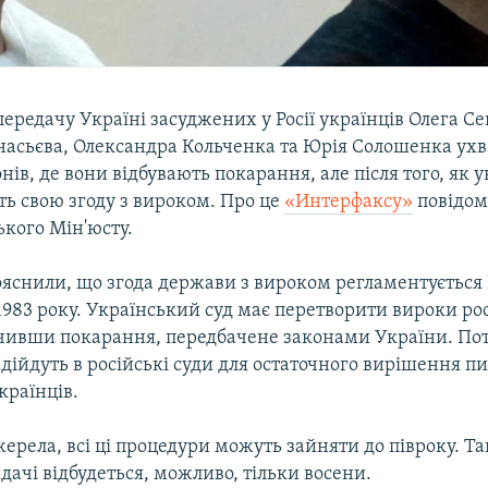
ередачу Україні засуджених у Росії українців Олега Се
насьєва, Олександра Кольченка та Юрія Солошенка ух
онів, де вони відбувають покарання, але після того, як 
ть свою згоду з вироком. Про це
«Интерфаксу»
повідом
ького Мін'юсту.
пояснили, що згода держави з вироком регламентується
1983 року. Український суд має перетворити вироки ро
чивши покарання, передбачене законами України. Поті
ійдуть в російські суди для остаточного вирішення п
країнців.
ерела, всі ці процедури можуть зайняти до півроку. Т
дачі відбудеться, можливо, тільки восени.