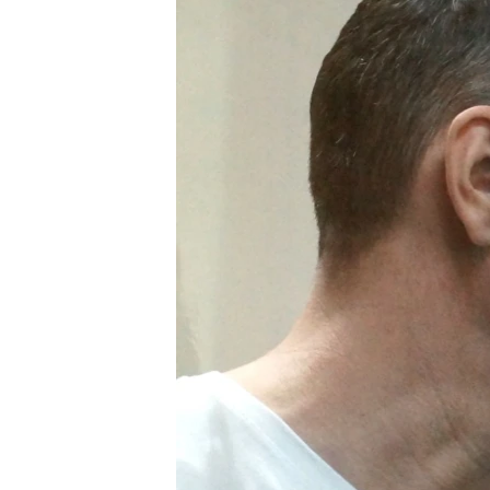
ВІДЕОУРОКИ «ELIFBE»
СВІДЧЕННЯ ОКУПАЦІЇ
УКРАЇНСЬКА ПРОБЛЕМА КРИМУ
ІНФОГРАФІКА