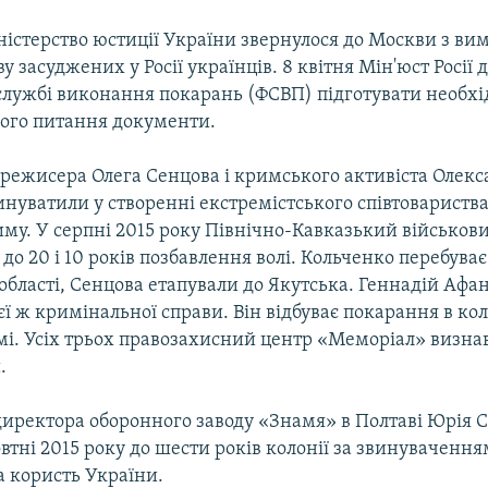
ністерство юстиції України звернулося до Москви з ви
у засуджених у Росії українців. 8 квітня Мін'юст Росії 
службі виконання покарань (ФСВП) підготувати необхі
ого питання документи.
 режисера Олега Сенцова і кримського активіста Олек
нуватили у створенні екстремістського співтовариства 
риму. У серпні 2015 року Північно-Кавказький військо
 до 20 і 10 років позбавлення волі. Кольченко перебуває 
області, Сенцова етапували до Якутська. Геннадій Афан
єї ж кримінальної справи. Він відбуває покарання в кол
омі. Усіх трьох правозахисний центр «Меморіал» визна
.
иректора оборонного заводу «Знамя» в Полтаві Юрія 
втні 2015 року до шести років колонії за звинувачення
а користь України.