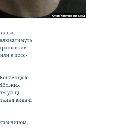
нцова,
валюватимуть
український
или в прес-
 Конвенцією
сійських
м усі ці
итання видачі
аким чином,