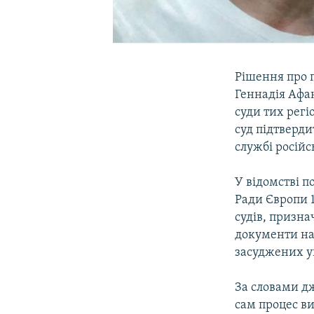
Рішення про п
Геннадія Афа
суди тих регі
суд підтверди
службі російс
У відомстві 
Ради Європи 
судів, призна
документи над
засуджених у
За словами дж
сам процес ви