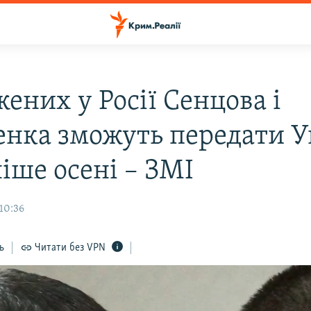
ених у Росії Сенцова і
енка зможуть передати У
іше осені – ЗМІ
 10:36
ь
Читати без VPN