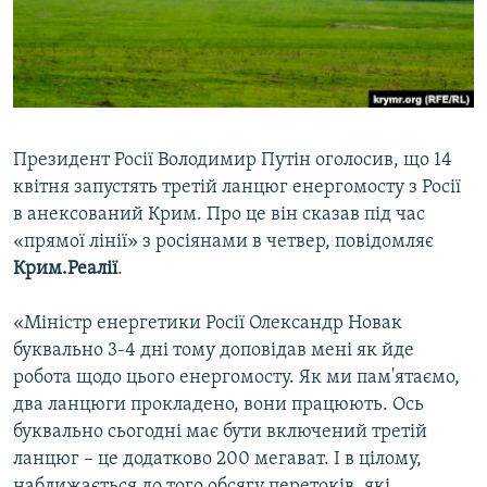
ВІДЕОУРОКИ «ELIFBE»
Русский
СВІДЧЕННЯ ОКУПАЦІЇ
Qırımtatar
УКРАЇНСЬКА ПРОБЛЕМА КРИМУ
ДОЛУЧАЙСЯ!
ІНФОГРАФІКА
Президент Росії Володимир Путін оголосив, що 14
квітня запустять третій ланцюг енергомосту з Росії
в анексований Крим. Про це він сказав під час
Усі сайти RFE/RL
«прямої лінії» з росіянами в четвер, повідомляє
Крим.Реалії
.
«Міністр енергетики Росії Олександр Новак
буквально 3-4 дні тому доповідав мені як йде
робота щодо цього енергомосту. Як ми пам'ятаємо,
два ланцюги прокладено, вони працюють. Ось
буквально сьогодні має бути включений третій
ланцюг – це додатково 200 мегават. І в цілому,
наближається до того обсягу перетоків, які