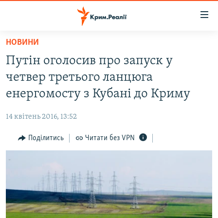
Доступність
посилання
Перейти
НОВИНИ
до
НОВИНИ
Путін оголосив про запуск у
основного
ВОДА.КРИМ
матеріалу
четвер третього ланцюга
ВІДЕО ТА ФОТО
Перейти
енергомосту з Кубані до Криму
до
ПОЛІТИКА
основної
14 квітень 2016, 13:52
БЛОГИ
навігації
Перейти
Поділитись
Читати без VPN
ПОГЛЯД
до
ІНТЕРВ'Ю
пошуку
ВСЕ ЗА ДЕНЬ
СПЕЦПРОЕКТИ
ЯК ОБІЙТИ БЛОКУВАННЯ
ДЕПОРТАЦІЯ