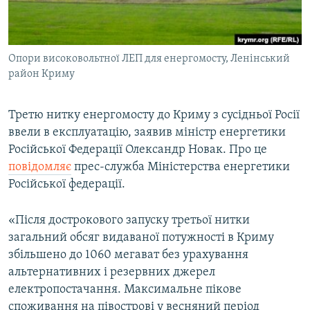
ВІДЕОУРОКИ «ELIFBE»
Русский
СВІДЧЕННЯ ОКУПАЦІЇ
Qırımtatar
Опори високовольтної ЛЕП для енергомосту, Ленінський
УКРАЇНСЬКА ПРОБЛЕМА КРИМУ
район Криму
ДОЛУЧАЙСЯ!
ІНФОГРАФІКА
Третю нитку енергомосту до Криму з сусідньої Росії
ввели в експлуатацію, заявив міністр енергетики
Російської Федерації Олександр Новак. Про це
Усі сайти RFE/RL
повідомляє
прес-служба Міністерства енергетики
Російської федерації.
«Після дострокового запуску третьої нитки
загальний обсяг видаваної потужності в Криму
збільшено до 1060 мегават без урахування
альтернативних і резервних джерел
електропостачання. Максимальне пікове
споживання на півострові у весняний період