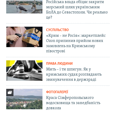
Російська влада обіцяє закрити
морський шлях українським
БпЛА до Севастополя. Чи реально
це?
СУСПІЛЬСТВО
«Крим – не Росія»: маркетплейс
Ozon припинив прийом нових
замовлень на Кримському
півострові
ПРАВА ЛЮДИНИ
Мить – і ти шпигун. Як у
кримських судах розглядають
звинувачення в держзраді
ФОТОГАЛЕРЕЇ
Краса Сімферопольського
водосховища та занедбаність
довкола