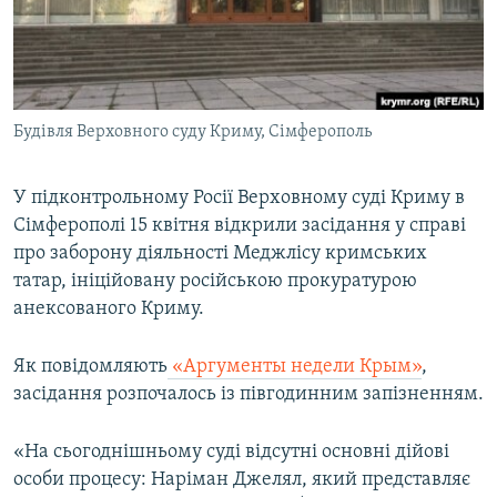
ВІДЕОУРОКИ «ELIFBE»
Русский
СВІДЧЕННЯ ОКУПАЦІЇ
Qırımtatar
УКРАЇНСЬКА ПРОБЛЕМА КРИМУ
Будівля Верховного суду Криму, Сімферополь
ДОЛУЧАЙСЯ!
ІНФОГРАФІКА
У підконтрольному Росії Верховному суді Криму в
Сімферополі 15 квітня відкрили засідання у справі
Усі сайти RFE/RL
про заборону діяльності Меджлісу кримських
татар, ініційовану російською прокуратурою
анексованого Криму.
Як повідомляють
«Аргументы недели Крым»
,
засідання розпочалось із півгодинним запізненням.
«На сьогоднішньому суді відсутні основні дійові
особи процесу: Наріман Джелял, який представляє