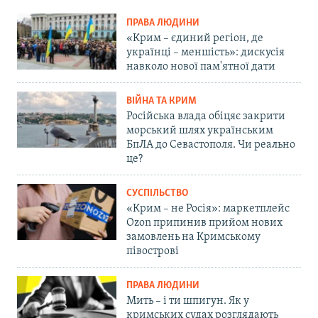
ПРАВА ЛЮДИНИ
«Крим – єдиний регіон, де
українці – меншість»: дискусія
навколо нової пам'ятної дати
ВІЙНА ТА КРИМ
Російська влада обіцяє закрити
морський шлях українським
БпЛА до Севастополя. Чи реально
це?
СУСПІЛЬСТВО
«Крим – не Росія»: маркетплейс
Ozon припинив прийом нових
замовлень на Кримському
півострові
ПРАВА ЛЮДИНИ
Мить – і ти шпигун. Як у
кримських судах розглядають