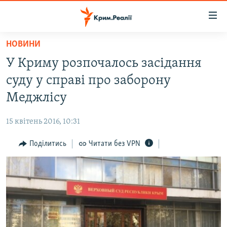
Доступність
посилання
Перейти
НОВИНИ
до
НОВИНИ
У Криму розпочалось засідання
основного
ВОДА.КРИМ
матеріалу
суду у справі про заборону
ВІДЕО ТА ФОТО
Перейти
Меджлісу
до
ПОЛІТИКА
основної
15 квітень 2016, 10:31
БЛОГИ
навігації
Перейти
Поділитись
Читати без VPN
ПОГЛЯД
до
ІНТЕРВ'Ю
пошуку
ВСЕ ЗА ДЕНЬ
СПЕЦПРОЕКТИ
ЯК ОБІЙТИ БЛОКУВАННЯ
ДЕПОРТАЦІЯ