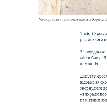
Меморіальна табличка пам’яті Бориса Н
У місті Яросл
російського п
За повідомлен
міста Олексі
компанія.
Депутат Яросл
відомої за с
звернулися до
«викрали посе
пам’ятний зна