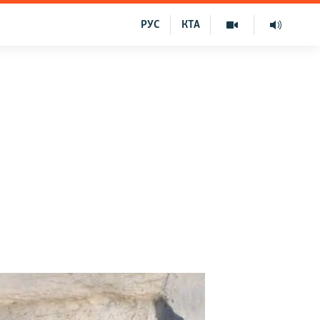
РУС
КТА