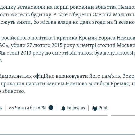
дошку встановили на перші роковини вбивства Нємцова
шості жителів будинку. А вже в березні Олексій Малюті
жуть зняти, бо міська влада не дала згоди на її встан
російського політика і критика Кремля Бориса Нємцова
С», убили 27 лютого 2015 року в центрі столиці Москви
Від осені 2013 року до смерті він також був депутатом Я
.
 відмовляється офіційно вшановувати його пам’ять. Зокр
 прохання назвати іменем Нємцова міст біля Кремля, 
о вбивство.
ь
Читати без VPN
Follow us
Print