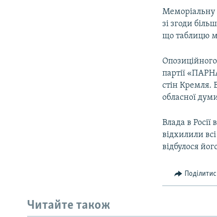
Меморіальну 
зі згоди біль
що таблицю мо
Опозиційного 
партії «ПАРНА
стін Кремля. 
обласної думи
Влада в Росії
відхилили всі
відбулося йог
Поділитис
Читайте також