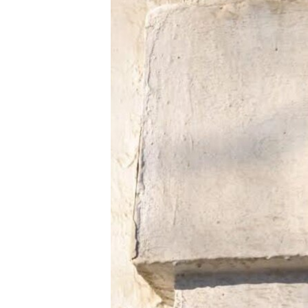
ВІДЕОУРОКИ «ELIFBE»
СВІДЧЕННЯ ОКУПАЦІЇ
УКРАЇНСЬКА ПРОБЛЕМА КРИМУ
ІНФОГРАФІКА