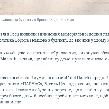
ємцова на будинку в Ярославлі, де він жив
авлі в Росії виявили зникнення меморіальної дошки пам
олітика Бориса Нємцова з будинку, де він жив у цьому м
ням місцевого агентства «Ярновости», виконувач обов
й Малютін заявив, що табличку демонтувала житлово-е
авської обласної думи від опозиційної Партії народної
короченням «ПАРНАС», Василь Цепенда заявив, що жите
 нього зі словами обурення через те, що власність усьо
ред білого дня», й пообіцяв зробити все можливе, щоб
к на місце.