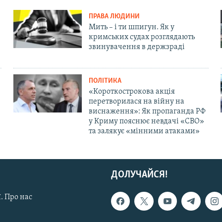
ПРАВА ЛЮДИНИ
Мить – і ти шпигун. Як у
кримських судах розглядають
звинувачення в держзраді
ПОЛІТИКА
«Короткострокова акція
перетворилася на війну на
виснаження»: Як пропаганда РФ
у Криму пояснює невдачі «СВО»
та залякує «мінними атаками»
ДОЛУЧАЙСЯ!
. Про нас