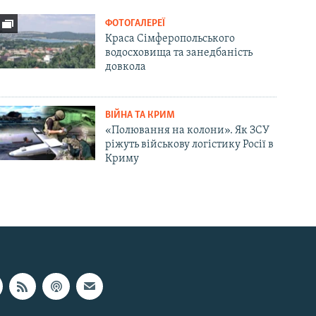
ФОТОГАЛЕРЕЇ
Краса Сімферопольського
водосховища та занедбаність
довкола
ВІЙНА ТА КРИМ
«Полювання на колони». Як ЗСУ
ріжуть військову логістику Росії в
Криму