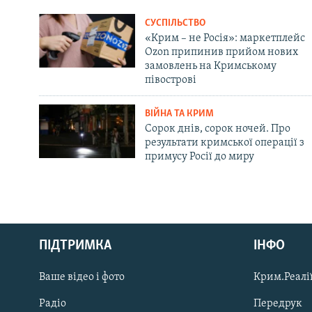
СУСПІЛЬСТВО
«Крим – не Росія»: маркетплейс
Ozon припинив прийом нових
замовлень на Кримському
півострові
ВІЙНА ТА КРИМ
Сорок днів, сорок ночей. Про
результати кримської операції з
примусу Росії до миру
Русский
ПІДТРИМКА
ІНФО
Qırımtatar
Ваше відео і фото
Крим.Реалії
ДОЛУЧАЙСЯ!
Радіо
Передрук