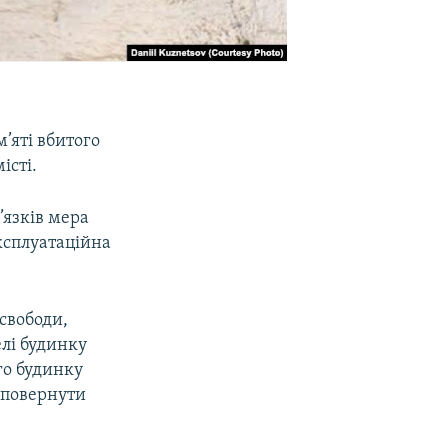
’яті вбитого
істі.
’язків мера
ксплуатаційна
 свободи,
лі будинку
го будинку
 повернути