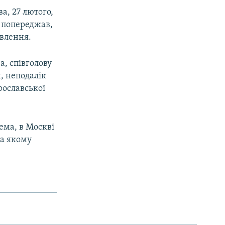
, 27 лютого,
н попереджав,
овлення.
, співголову
, неподалік
рославської
ема, в Москві
на якому