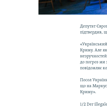
Депутат Євро
підтвердив, щ
«Український
Криму. Але як
незручностей 
до погроз ми 
повідомляє к
Посол Україн
що на Маркус
Криму».
1/2 Der illega