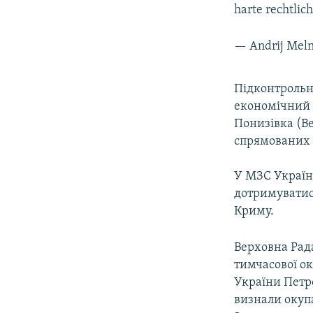
harte rechtli
— Andrij Mel
Підконтрольна
економічний 
Понизівка (Ве
спрямованих 
У МЗС Україн
дотримуватис
Криму.
Верховна Рада
тимчасової ок
України Петр
визнали окупа