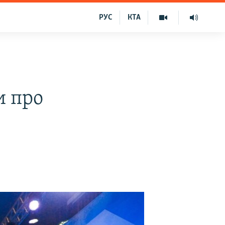
РУС
КТА
и про