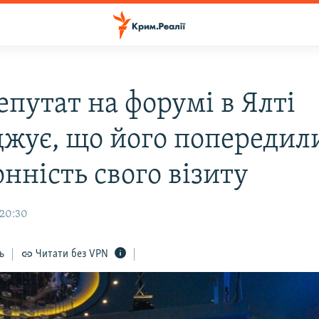
епутат на форумі в Ялті
джує, що його попередил
нність свого візиту
 20:30
ь
Читати без VPN