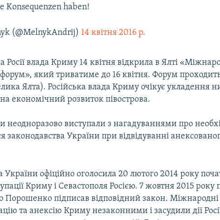
che Konsequenzen haben!
nyk (@MelnykAndrij)
14 квітня 2016 р.
 Росії влада Криму 14 квітня відкрила в Ялті «Міжна
форум», який триватиме до 16 квітня. Форум проходить
лика Ялта). Російська влада Криму очікує укладення н
на економічний розвиток півострова.
и неодноразово виступали з нагадуваннями про необхі
я законодавства України при відвідуванні анексованог
 України офіційно оголосила 20 лютого 2014 року поч
упації Криму і Севастополя Росією. 7 жовтня 2015 року
о Порошенко підписав відповідний закон. Міжнародні 
цію та анексію Криму незаконними і засудили дії Росі