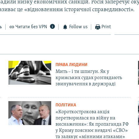
вадили низку економічних санкцій. Росія заперечує ок
називає це «відновленням історичної справедливості».
ь
Читати без VPN
Follow us
Print
ПРАВА ЛЮДИНИ
Мить – і ти шпигун. Як у
кримських судах розглядають
звинувачення в держзраді
ПОЛІТИКА
«Короткострокова акція
перетворилася на війну на
виснаження»: Як пропаганда РФ
у Криму пояснює невдачі «СВО»
та залякує «мінними атаками»