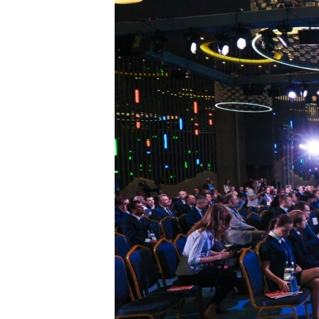
ВІДЕОУРОКИ «ELIFBE»
СВІДЧЕННЯ ОКУПАЦІЇ
УКРАЇНСЬКА ПРОБЛЕМА КРИМУ
ІНФОГРАФІКА