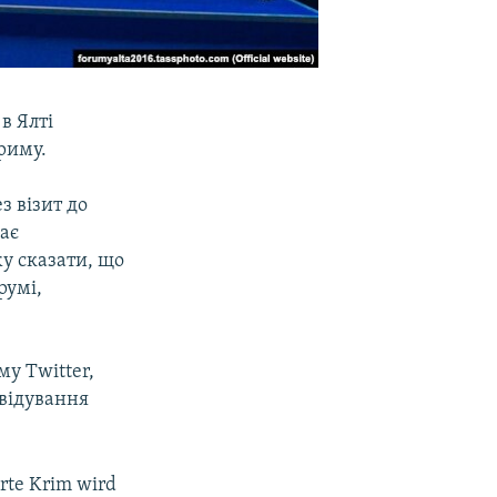
в Ялті
риму.
 візит до
дає
жу сказати, що
румі,
у Twitter,
двідування
erte Krim wird