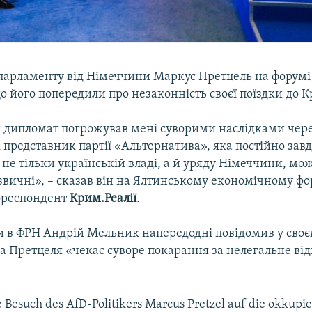
парламенту від Німеччини Маркус Претцель на форумі 
о його попередили про незаконність своєї поїздки до К
 дипломат погрожував мені суворими наслідками через
 представник партії «Альтернатива», яка постійно зав
не тільки українській владі, а й уряду Німеччини, мо
звичні», – сказав він на Ялтинському економічному фо
ореспондент
Крим.Реалії
.
и в ФРН Андрій Мельник напередодні повідомив у своєм
а Претцеля «чекає суворе покарання за нелегальне ві
le Besuch des AfD-Politikers Marcus Pretzel auf die okkupi