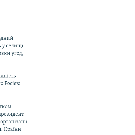
родний
 у селищі
изки угод,
дність
о Росією
атком
 президент
організації
ї. Країни