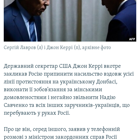
ВІДЕОУРОКИ «ELIFBE»
Русский
СВІДЧЕННЯ ОКУПАЦІЇ
Qırımtatar
УКРАЇНСЬКА ПРОБЛЕМА КРИМУ
ДОЛУЧАЙСЯ!
ІНФОГРАФІКА
Сергій Лавров (л) і Джон Керрі (п), архівне фото
Державний секретар США Джон Керрі вкотре
Усі сайти RFE/RL
закликав Росію припинити насильство вздовж усієї
лінії протистояння на українському Донбасі,
виконати її зобов’язання за мінськими
домовленостями і негайно звільнити Надію
Савченко та всіх інших заручників-українців, що
перебувають у руках Росії.
Про це він, серед іншого, заявив у телефонній
розмові з міністром закордонних справ Росії