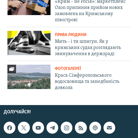
«Крим – не Росія»: маркетплейс
Ozon припинив прийом нових
замовлень на Кримському
півострові
ПРАВА ЛЮДИНИ
Мить – і ти шпигун. Як у
кримських судах розглядають
звинувачення в держзраді
ФОТОГАЛЕРЕЇ
Краса Сімферопольського
водосховища та занедбаність
довкола
ДОЛУЧАЙСЯ!