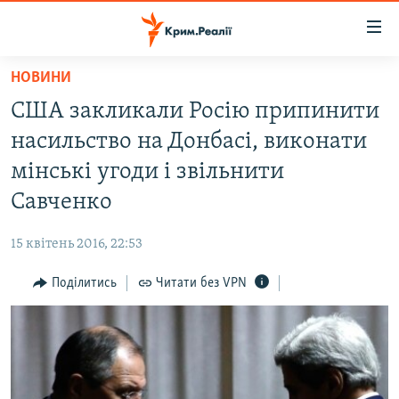
Доступність
посилання
Перейти
НОВИНИ
до
НОВИНИ
США закликали Росію припинити
основного
ВОДА.КРИМ
матеріалу
насильство на Донбасі, виконати
ВІДЕО ТА ФОТО
Перейти
мінські угоди і звільнити
до
ПОЛІТИКА
Савченко
основної
БЛОГИ
навігації
15 квітень 2016, 22:53
Перейти
ПОГЛЯД
до
Поділитись
Читати без VPN
ІНТЕРВ'Ю
пошуку
ВСЕ ЗА ДЕНЬ
СПЕЦПРОЕКТИ
ЯК ОБІЙТИ БЛОКУВАННЯ
ДЕПОРТАЦІЯ