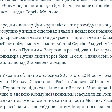
«Я думаю, не погано було б, якби частина цих коштів 
ас», – додав Сергій Меняйло.
народний консорціум журналістських розслідувань опу
корупцію у вищих ешелонах влади в декількох країнах 
діл «російської частини» документів присвячений бли
сії петербурзькому віолончелістові Сергію Ролдугіну і
в'язаних з Путіним». Зокрема, в розслідуванні стверд
лодимира Путіна люди через банк «Росія» і панамські
мили» понад 2 мільярди доларів.
 України офіційно оголосила 20 лютого 2014 року поч
упації Криму і Севастополя Росією. 7 жовтня 2015 року
о Порошенко підписав відповідний закон. Міжнародні 
цію й анексію Криму незаконними і засудили дії Росії
вадили низку економічних санкцій проти Москви. Росі
строва і називає це «відновленням історичної справедл