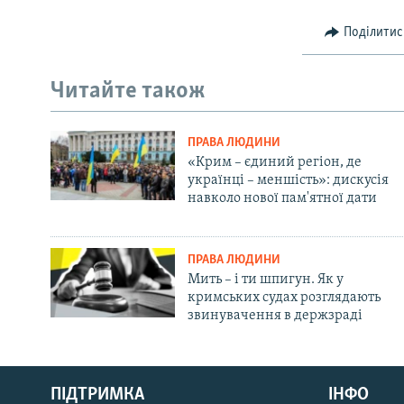
Поділитис
Читайте також
ПРАВА ЛЮДИНИ
«Крим – єдиний регіон, де
українці – меншість»: дискусія
навколо нової пам'ятної дати
ПРАВА ЛЮДИНИ
Мить – і ти шпигун. Як у
кримських судах розглядають
звинувачення в держзраді
Русский
ПІДТРИМКА
ІНФО
Qırımtatar