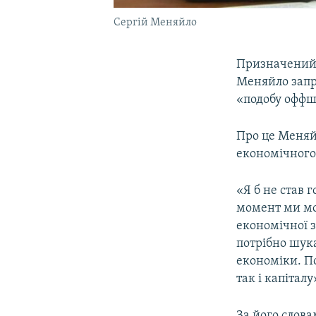
Сергій Меняйло
Призначений 
Меняйло запр
«подобу оффш
Про це Меняйл
економічного 
«Я б не став 
момент ми мо
економічної з
потрібно шук
економіки. По
так і капіталу
За його слова