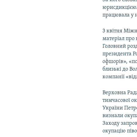
юрисдикцією. 
працювала у н
3 квітня Між
матеріал про 
Головний роз
президента Ро
офшорів», «по
близькі до Во
компанії «від
Верховна Рада
тимчасової ок
України Петр
визнали окупа
Заходу запро
окупацію піво