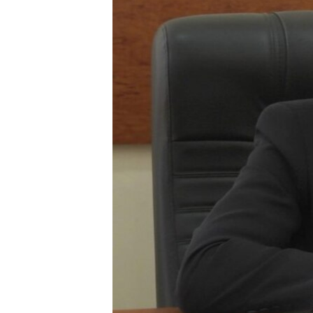
ВІДЕОУРОКИ «ELIFBE»
СВІДЧЕННЯ ОКУПАЦІЇ
УКРАЇНСЬКА ПРОБЛЕМА КРИМУ
ІНФОГРАФІКА