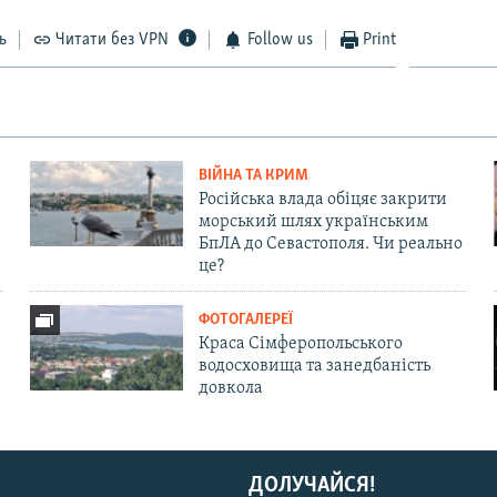
ь
Читати без VPN
Follow us
Print
ВІЙНА ТА КРИМ
Російська влада обіцяє закрити
морський шлях українським
БпЛА до Севастополя. Чи реально
це?
ФОТОГАЛЕРЕЇ
Краса Сімферопольського
водосховища та занедбаність
довкола
ДОЛУЧАЙСЯ!