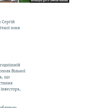
 Сергій
ічної зони
о
ьогоднішній
поля Вільної
ь, що
стання
 інвестора,
особливою