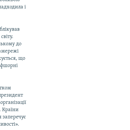
надходила і
блікував
світу.
зькому до
 «мережі
жується, що
 офшорні
атком
 президент
організації
. Країни
я заперечує
ивості».