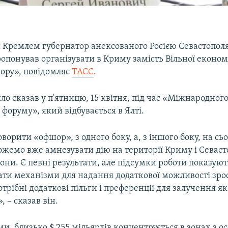
Кремлем губернатор анексованого Росією Севастополя
опонував організувати в Криму замість Вільної економ
ору», повідомляє
ТАСС
.
о сказав у п'ятницю, 15 квітня, під час «Міжнародног
форуму», який відбувається в Ялті.
говорити «офшор», з одного боку, а, з іншого боку, на с
жемо вже амнезувати дію на території Криму і Севасто
они. Є певні результати, але підсумки роботи показуют
ати механізми для надання додаткової можливості зро
трібні додаткові пільги і преференції для залучення як
», – сказав він.
ми, близько $ 255 мільярдів концентрується в зонах з 