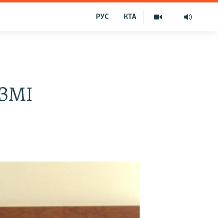
РУС
КТА
 ЗМІ