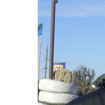
ВІДЕОУРОКИ «ELIFBE»
СВІДЧЕННЯ ОКУПАЦІЇ
УКРАЇНСЬКА ПРОБЛЕМА КРИМУ
ІНФОГРАФІКА