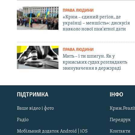
ПРАВА ЛЮДИНИ
«Крим – єдиний регіон, де
українці – меншість»: дискусія
навколо нової пам'ятної дати
ПРАВА ЛЮДИНИ
Мить – і ти шпигун. Як у
кримських судах розглядають
звинувачення в держзраді
Русский
ПІДТРИМКА
ІНФО
Qırımtatar
Ваше відео і фото
Крим.Реалії
ДОЛУЧАЙСЯ!
Радіо
Передрук
Мобільний додаток Android | iOS
Контакти