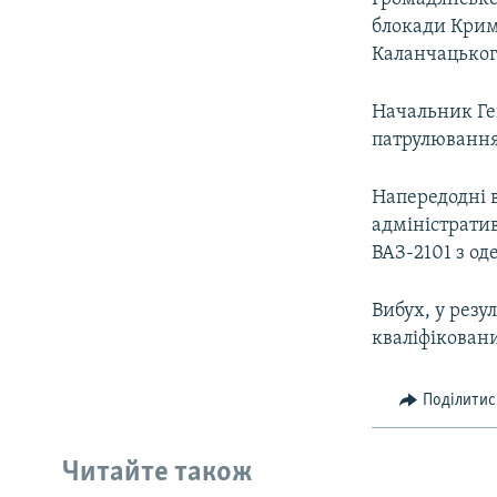
блокади Криму
Каланчацького
Начальник Ге
патрулювання
Напередодні в
адміністрати
ВАЗ-2101 з о
Вибух, у резу
кваліфікован
Поділитис
Читайте також