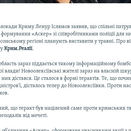
 блокади Криму Ленур Іслямов заявив, що спільні патрул
 формування «Аскер» зі співробітниками поліції для з
сонському регіоні планують виставити у травні. Про в
ту
Крим.Реалії
.
область зараз піддається такому інформаційному бом
ої влади! Новоолексіївські жителі зараз на власній шку
о них дістався. Це сталося в формі терактів. Те, що почи
ністров'ї, дісталось тепер до Новоолексіївки. Проти нас
мов.
ий, що теракт був націлений саме проти кримських та
неподалік від мечеті.
 об'єднання «Аскер», сформоване учасниками акції з ц