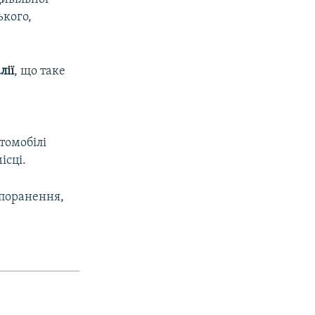
ького,
лії
, що таке
томобілі
ісці.
 поранення,