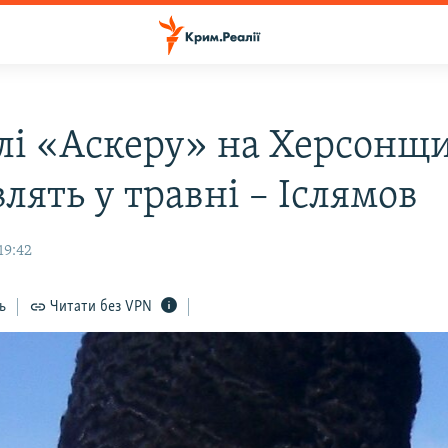
лі «Аскеру» на Херсонщ
лять у травні – Іслямов
19:42
ь
Читати без VPN