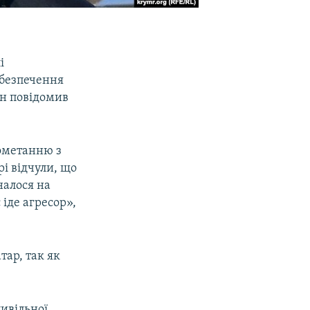
і
абезпечення
ін повідомив
бометанню з
рі відчули, що
налося на
 іде агресор»,
тар, так як
ивільної