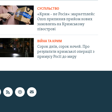
СУСПІЛЬСТВО
«Крим – не Росія»: маркетплейс
Ozon припинив прийом нових
замовлень на Кримському
півострові
ВІЙНА ТА КРИМ
Сорок днів, сорок ночей. Про
результати кримської операції з
примусу Росії до миру