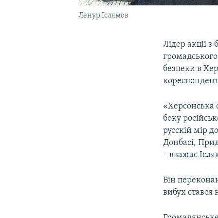
Ленур Іслямов
Лідер акції з
громадського
безпеки в Хер
кореспонден
«Херсонська 
боку російськ
русскій мір д
Донбасі, Прид
– вважає Ісля
Він переконан
вибух стався 
Громадянське