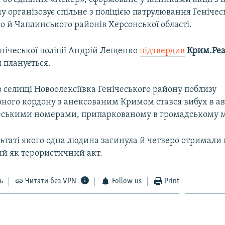
 організовує спільне з поліцією патрулювання Генічес
 й Чаплинського районів Херсонської області.
нічеської поліції Андрій Лещенко
підтвердив
Крим.Реа
 планується.
 селищі Новоолексіївка Генічеського району поблизу
вного кордону з анексованим Кримом стався вибух в ав
деськими номерами, припаркованому в громадському м
льтаті якого одна людина загинула й четверо отримали
ий як терористичний акт.
ь
Читати без VPN
Follow us
Print