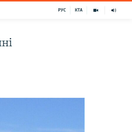
РУС
КТА
ині