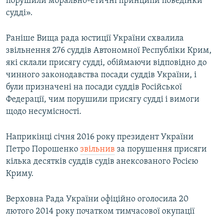
порушили морально-етичні принципи поведінки
судді».
Раніше Вища рада юстиції України схвалила
звільнення 276 суддів Автономної Республіки Крим,
які склали присягу судді, обіймаючи відповідно до
чинного законодавства посади суддів України, і
були призначені на посади суддів Російської
Федерації, чим порушили присягу судді і вимоги
щодо несумісності.
Наприкінці січня 2016 року президент України
Петро Порошенко
звільнив
за порушення присяги
кілька десятків суддів судів анексованого Росією
Криму.
Верховна Рада України офіційно оголосила 20
лютого 2014 року початком тимчасової окупації