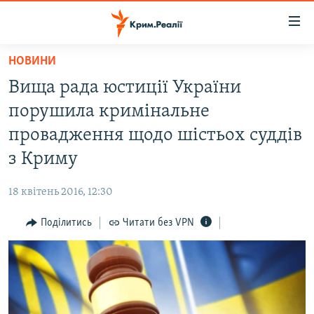
Доступність
посилання
Перейти
НОВИНИ
до
НОВИНИ
Вища рада юстиції України
основного
ВОДА.КРИМ
матеріалу
порушила кримінальне
ВІДЕО ТА ФОТО
Перейти
провадження щодо шістьох суддів
до
ПОЛІТИКА
з Криму
основної
БЛОГИ
навігації
18 квітень 2016, 12:30
Перейти
ПОГЛЯД
до
Поділитись
Читати без VPN
ІНТЕРВ'Ю
пошуку
ВСЕ ЗА ДЕНЬ
СПЕЦПРОЕКТИ
ЯК ОБІЙТИ БЛОКУВАННЯ
ДЕПОРТАЦІЯ