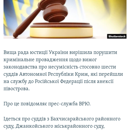
ВІДЕОУРОКИ «ELIFBE»
Русский
СВІДЧЕННЯ ОКУПАЦІЇ
Qırımtatar
УКРАЇНСЬКА ПРОБЛЕМА КРИМУ
ДОЛУЧАЙСЯ!
ІНФОГРАФІКА
Вища рада юстиції України вирішила порушити
кримінальне провадження щодо вимог
Усі сайти RFE/RL
законодавства про несумісність стосовно шести
суддів Автономної Республіки Крим, які перейшли
на службу до Російської Федерації після анексії
півострова.
Про це повідомляє прес-служба ВРЮ.
Ідеться про суддів з Бахчисарайського районного
суду, Джанкойського міськрайонного суду,