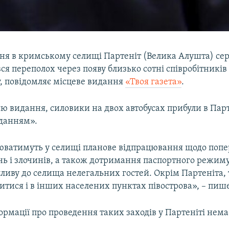
тня в кримському селищі Партеніт (Велика Алушта) се
ся переполох через появу близько сотні співробітників п
, повідомляє місцеве видання
«Твоя газета»
.
ю видання, силовики на двох автобусах прибули в Парт
данням».
юватимуть у селищі планове відпрацювання щодо поп
ь і злочинів, а також дотримання паспортного режиму
иву до селища нелегальних гостей. Окрім Партеніта, 
итися і в інших населених пунктах півострова», – пиш
ормації про проведення таких заходів у Партеніті нема