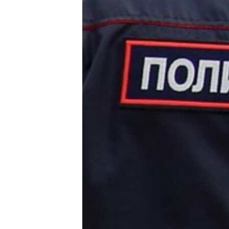
ВІДЕОУРОКИ «ELIFBE»
СВІДЧЕННЯ ОКУПАЦІЇ
УКРАЇНСЬКА ПРОБЛЕМА КРИМУ
ІНФОГРАФІКА