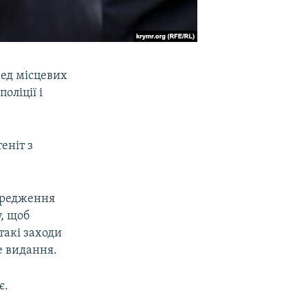
ред місцевих
оліції і
еніт з
ередження
, щоб
такі заходи
е видання.
є.