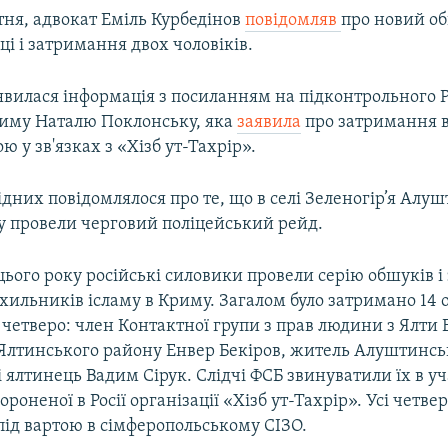
ітня, адвокат Еміль Курбедінов
повідомляв
про новий о
і і затримання двох чоловіків.
'явилася інформація з посиланням на підконтрольного Р
иму Наталю Поклонську, яка
заявила
про затримання в
ою у зв'язках з «Хізб ут-Тахрір».
них повідомлялося про те, що в селі Зеленогір’я Алу
у провели черговий поліцейський рейд.
о цього року російські силовики провели серію обшуків 
ильників ісламу в Криму. Загалом було затримано 14 ос
четверо: член Контактної групи з прав людини з Ялти 
 Ялтинського району Енвер Бекіров, житель Алуштинсь
і ялтинець Вадим Сірук. Слідчі ФСБ звинуватили їх в уч
ороненої в Росії організації «Хізб ут-Тахрір». Усі четве
під вартою в сімферопольському СІЗО.