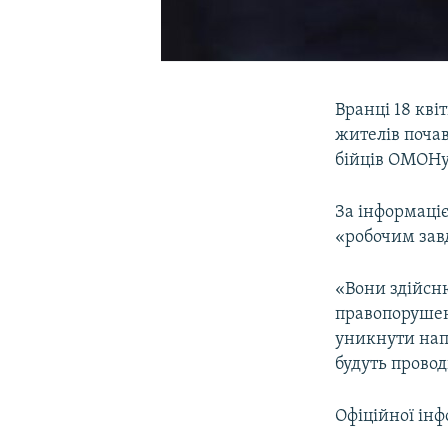
Вранці 18 кві
жителів почав
бійців ОМОНу
За інформаціє
«робочим зав
«Вони здійсн
правопорушен
уникнути напл
будуть провод
Офіційної інф