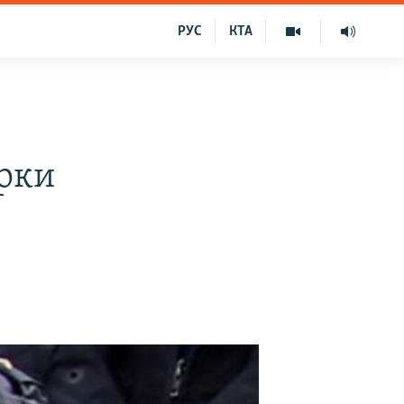
РУС
КТА
ірки