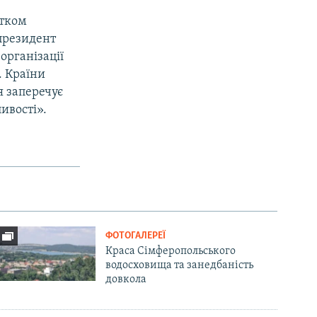
атком
 президент
організації
. Країни
я заперечує
ивості».
ФОТОГАЛЕРЕЇ
Краса Сімферопольського
водосховища та занедбаність
довкола