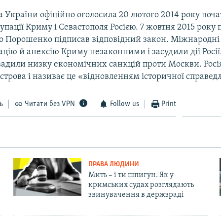
 України офіційно оголосила 20 лютого 2014 року поч
упації Криму і Севастополя Росією. 7 жовтня 2015 року
о Порошенко підписав відповідний закон. Міжнародні 
цію й анексію Криму незаконними і засудили дії Росії
вадили низку економічних санкцій проти Москви. Росі
строва і називає це «відновленням історичної справедл
ь
Читати без VPN
Follow us
Print
ПРАВА ЛЮДИНИ
Мить – і ти шпигун. Як у
кримських судах розглядають
звинувачення в держзраді