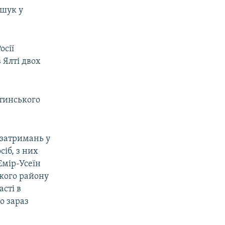
бшук у
осії
 Ялті двох
штинського
і затримань у
іб, з них
Емір-Усеїн
кого району
асті в
ро зараз