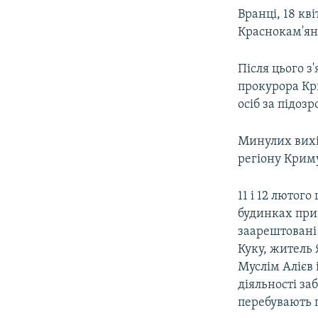
Вранці, 18 кв
Краснокам'янц
Після цього з
прокурора Кр
осіб за підозр
Минулих вихід
регіону Крим
11 і 12 лютог
будинках прих
заарештовані 
Куку, житель
Муслім Алієв 
діяльності заб
перебувають 