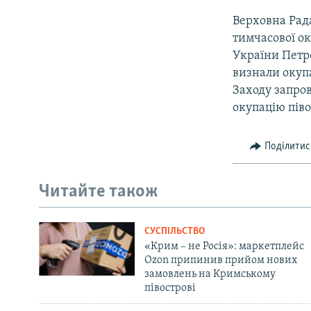
Верховна Рада
тимчасової ок
України Петр
визнали окупа
Заходу запро
окупацію піво
Поділитис
Читайте також
СУСПІЛЬСТВО
«Крим – не Росія»: маркетплейс
Ozon припинив прийом нових
замовлень на Кримському
півострові