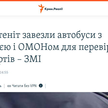
еніт завезли автобуси з
ією і ОМОНом для перев
ртів – ЗМІ
 14:55
ь
Читати без VPN