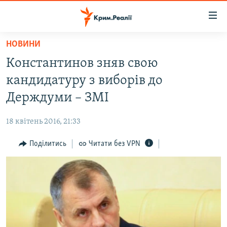
Доступність
посилання
Перейти
НОВИНИ
до
НОВИНИ
Константинов зняв свою
основного
ВОДА.КРИМ
матеріалу
кандидатуру з виборів до
ВІДЕО ТА ФОТО
Перейти
Держдуми – ЗМІ
до
ПОЛІТИКА
основної
18 квітень 2016, 21:33
БЛОГИ
навігації
Перейти
Поділитись
Читати без VPN
ПОГЛЯД
до
ІНТЕРВ'Ю
пошуку
ВСЕ ЗА ДЕНЬ
СПЕЦПРОЕКТИ
ЯК ОБІЙТИ БЛОКУВАННЯ
ДЕПОРТАЦІЯ