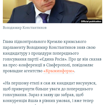
ВІДЕОУРОКИ «ELIFBE»
Русский
СВІДЧЕННЯ ОКУПАЦІЇ
Qırımtatar
УКРАЇНСЬКА ПРОБЛЕМА КРИМУ
Володимир Константинов
ДОЛУЧАЙСЯ!
ІНФОГРАФІКА
Глава підконтрольного Кремлю кримського
парламенту Володимир Константинов зняв свою
Усі сайти RFE/RL
кандидатуру з процедури попереднього
голосування партії «Єдина Росія». Про це він сказав
на прес-конференції в Сімферополі, повідомляє
провладне агентство
«Крыминформ»
.
«На першому етапі я сам як кандидат висунувся,
щоб привернути більше уваги до попереднього
голосування. Зараз я заяву цю забрав, щоб
конкуренція йшла в рівних умовах, і вже тепер