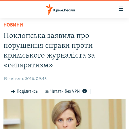
Доступність
посилання
Перейти
НОВИНИ
до
НОВИНИ
Поклонська заявила про
основного
ВОДА.КРИМ
матеріалу
порушення справи проти
ВІДЕО ТА ФОТО
Перейти
кримського журналіста за
до
ПОЛІТИКА
«сепаратизм»
основної
БЛОГИ
навігації
19 квітень 2016, 09:46
Перейти
ПОГЛЯД
до
Поділитись
Читати без VPN
ІНТЕРВ'Ю
пошуку
ВСЕ ЗА ДЕНЬ
СПЕЦПРОЕКТИ
ЯК ОБІЙТИ БЛОКУВАННЯ
ДЕПОРТАЦІЯ