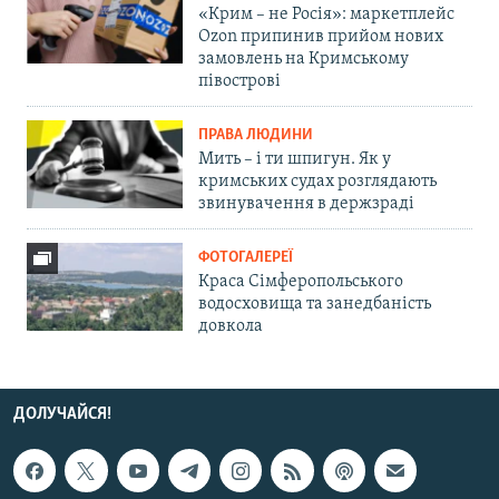
«Крим – не Росія»: маркетплейс
Ozon припинив прийом нових
замовлень на Кримському
півострові
ПРАВА ЛЮДИНИ
Мить – і ти шпигун. Як у
кримських судах розглядають
звинувачення в держзраді
ФОТОГАЛЕРЕЇ
Краса Сімферопольського
водосховища та занедбаність
довкола
ДОЛУЧАЙСЯ!