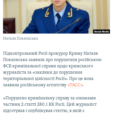
ВІДЕОУРОКИ «ELIFBE»
Русский
СВІДЧЕННЯ ОКУПАЦІЇ
Qırımtatar
УКРАЇНСЬКА ПРОБЛЕМА КРИМУ
ДОЛУЧАЙСЯ!
ІНФОГРАФІКА
Наталя Поклонська
Підконтрольний Росії прокурор Криму Наталя
Усі сайти RFE/RL
Поклонська заявила про порушення російською
ФСБ кримінальної справи щодо кримського
журналіста за «заклики до порушення
територіальної цілісності Росії». Про це вона
заявила російському агентству
«ТАСС»
.
«Порушено кримінальну справу за ознаками
частини 2 статті 280.1 КК Росії. Цей журналіст
підготував і опублікував статтю, в якій є