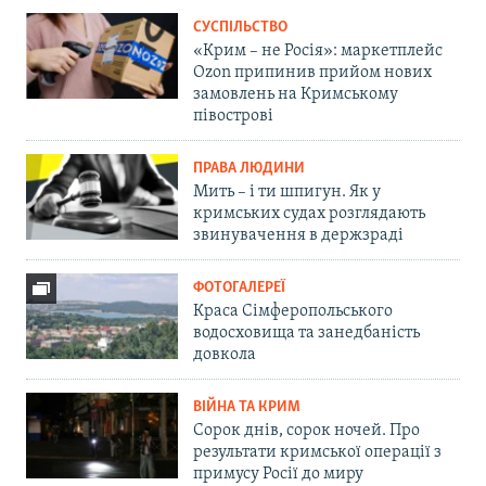
СУСПІЛЬСТВО
«Крим – не Росія»: маркетплейс
Ozon припинив прийом нових
замовлень на Кримському
півострові
ПРАВА ЛЮДИНИ
Мить – і ти шпигун. Як у
кримських судах розглядають
звинувачення в держзраді
ФОТОГАЛЕРЕЇ
Краса Сімферопольського
водосховища та занедбаність
довкола
ВІЙНА ТА КРИМ
Сорок днів, сорок ночей. Про
результати кримської операції з
примусу Росії до миру