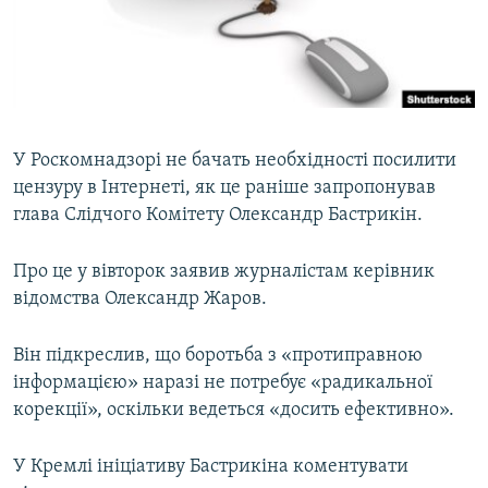
ВІДЕОУРОКИ «ELIFBE»
Русский
СВІДЧЕННЯ ОКУПАЦІЇ
Qırımtatar
УКРАЇНСЬКА ПРОБЛЕМА КРИМУ
ДОЛУЧАЙСЯ!
ІНФОГРАФІКА
У Роскомнадзорі не бачать необхідності посилити
цензуру в Інтернеті, як це раніше запропонував
глава Слідчого Комітету Олександр Бастрикін.
Усі сайти RFE/RL
Про це у вівторок заявив журналістам керівник
відомства Олександр Жаров.
Він підкреслив, що боротьба з «протиправною
інформацією» наразі не потребує «радикальної
корекції», оскільки ведеться «досить ефективно».
У Кремлі ініціативу Бастрикіна коментувати