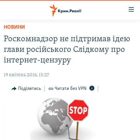
Доступність
посилання
Перейти
НОВИНИ
до
НОВИНИ
Роскомнадзор не підтримав ідею
основного
ВОДА.КРИМ
матеріалу
глави російського Слідкому про
ВІДЕО ТА ФОТО
Перейти
інтернет-цензуру
до
ПОЛІТИКА
основної
19 квітень 2016, 15:27
БЛОГИ
навігації
Перейти
Поділитись
Читати без VPN
ПОГЛЯД
до
ІНТЕРВ'Ю
пошуку
ВСЕ ЗА ДЕНЬ
СПЕЦПРОЕКТИ
ЯК ОБІЙТИ БЛОКУВАННЯ
ДЕПОРТАЦІЯ