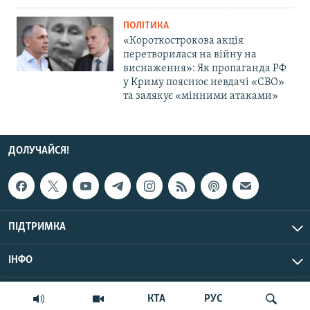
ПОЛІТИКА
«Короткострокова акція
перетворилася на війну на
виснаження»: Як пропаганда РФ
у Криму пояснює невдачі «СВО»
та залякує «мінними атаками»
ДОЛУЧАЙСЯ!
ПІДТРИМКА
ІНФО
© Крим.Реалії, 2026 | Усі права застережено.
КТА
РУС