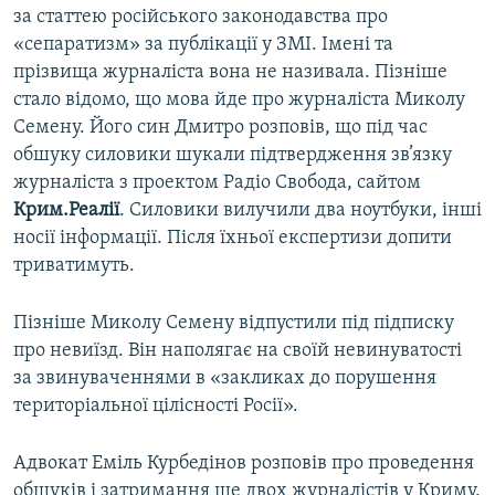
за статтею російського законодавства про
«сепаратизм» за публікації у ЗМІ. Імені та
прізвища журналіста вона не називала. Пізніше
стало відомо, що мова йде про журналіста Миколу
Семену. Його син Дмитро розповів, що під час
обшуку силовики шукали підтвердження зв’язку
журналіста з проектом Радіо Свобода, сайтом
Крим.Реалії
. Силовики вилучили два ноутбуки, інші
носії інформації. Після їхньої експертизи допити
триватимуть.
Пізніше Миколу Семену відпустили під підписку
про невиїзд. Він наполягає на своїй невинуватості
за звинуваченнями в «закликах до порушення
територіальної цілісності Росії».
Адвокат Еміль Курбедінов розповів про проведення
обшуків і затримання ще двох журналістів у Криму.