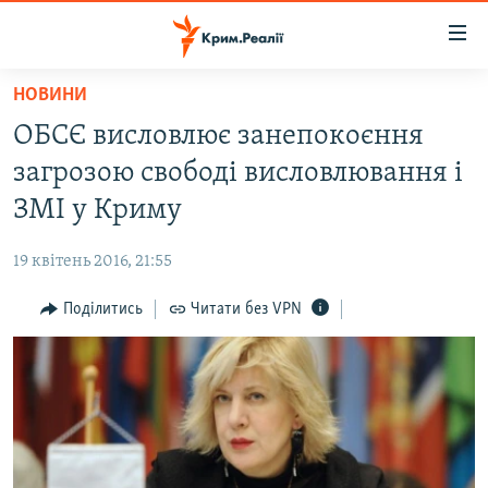
Доступність
посилання
Перейти
НОВИНИ
до
НОВИНИ
ОБСЄ висловлює занепокоєння
основного
ВОДА.КРИМ
матеріалу
загрозою свободі висловлювання і
ВІДЕО ТА ФОТО
Перейти
ЗМІ у Криму
до
ПОЛІТИКА
основної
19 квітень 2016, 21:55
БЛОГИ
навігації
Перейти
Поділитись
Читати без VPN
ПОГЛЯД
до
ІНТЕРВ'Ю
пошуку
ВСЕ ЗА ДЕНЬ
СПЕЦПРОЕКТИ
ЯК ОБІЙТИ БЛОКУВАННЯ
ДЕПОРТАЦІЯ