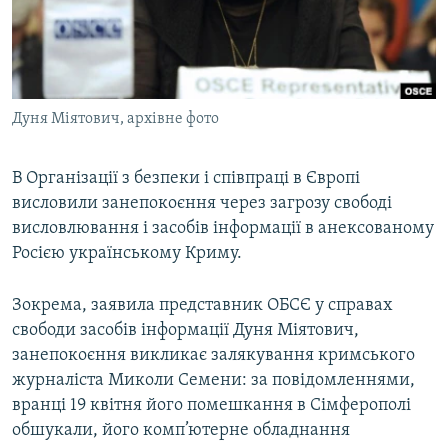
ВІДЕОУРОКИ «ELIFBE»
Русский
СВІДЧЕННЯ ОКУПАЦІЇ
Qırımtatar
УКРАЇНСЬКА ПРОБЛЕМА КРИМУ
Дуня Міятович, архівне фото
ДОЛУЧАЙСЯ!
ІНФОГРАФІКА
В Організації з безпеки і співпраці в Європі
висловили занепокоєння через загрозу свободі
Усі сайти RFE/RL
висловлювання і засобів інформації в анексованому
Росією українському Криму.
Зокрема, заявила представник ОБСЄ у справах
свободи засобів інформації Дуня Міятович,
занепокоєння викликає залякування кримського
журналіста Миколи Семени: за повідомленнями,
вранці 19 квітня його помешкання в Сімферополі
обшукали, його комп’ютерне обладнання