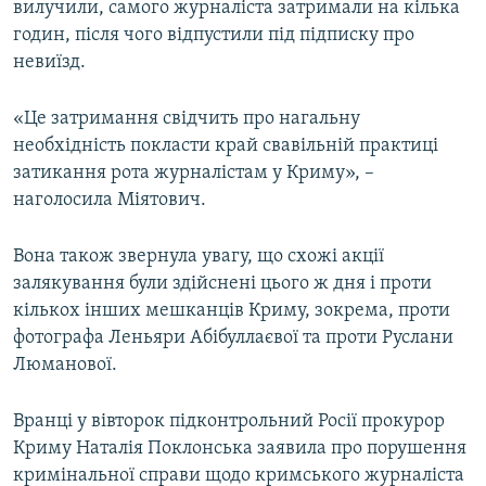
вилучили, самого журналіста затримали на кілька
годин, після чого відпустили під підписку про
невиїзд.
«Це затримання свідчить про нагальну
необхідність покласти край свавільній практиці
затикання рота журналістам у Криму», –
наголосила Міятович.
Вона також звернула увагу, що схожі акції
залякування були здійснені цього ж дня і проти
кількох інших мешканців Криму, зокрема, проти
фотографа Леньяри Абібуллаєвої та проти Руслани
Люманової.
Вранці у вівторок підконтрольний Росії прокурор
Криму Наталія Поклонська заявила про порушення
кримінальної справи щодо кримського журналіста