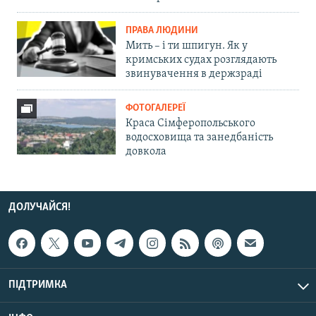
ПРАВА ЛЮДИНИ
Мить – і ти шпигун. Як у
кримських судах розглядають
звинувачення в держзраді
ФОТОГАЛЕРЕЇ
Краса Сімферопольського
водосховища та занедбаність
довкола
ДОЛУЧАЙСЯ!
ПІДТРИМКА