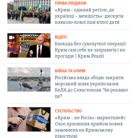
ПРАВА ЛЮДИНИ
«Крим – єдиний регіон, де
українці – меншість»: дискусія
навколо нової пам'ятної дати
ВІДЕО
Блокада без сухопутної операції:
Крим сам себе не заправить і не
прогодує | Крим.Реалії
ВІЙНА ТА КРИМ
Російська влада обіцяє закрити
морський шлях українським
БпЛА до Севастополя. Чи реально
це?
СУСПІЛЬСТВО
«Крим – не Росія»: маркетплейс
Ozon припинив прийом нових
замовлень на Кримському
півострові