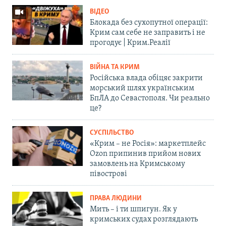
ВІДЕО
Блокада без сухопутної операції:
Крим сам себе не заправить і не
прогодує | Крим.Реалії
ВІЙНА ТА КРИМ
Російська влада обіцяє закрити
морський шлях українським
БпЛА до Севастополя. Чи реально
це?
СУСПІЛЬСТВО
«Крим – не Росія»: маркетплейс
Ozon припинив прийом нових
замовлень на Кримському
півострові
ПРАВА ЛЮДИНИ
Мить – і ти шпигун. Як у
кримських судах розглядають