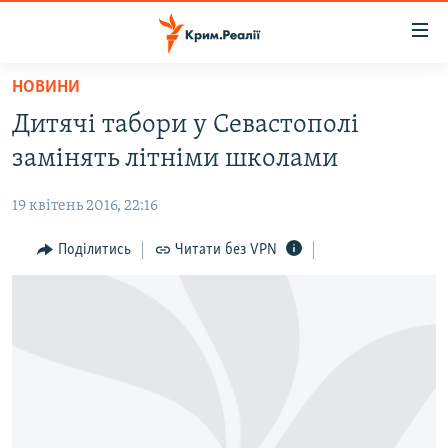
Доступність
посилання
Перейти
НОВИНИ
до
НОВИНИ
Дитячі табори у Севастополі
основного
ВОДА.КРИМ
матеріалу
замінять літніми школами
ВІДЕО ТА ФОТО
Перейти
до
19 квітень 2016, 22:16
ПОЛІТИКА
основної
БЛОГИ
Поділитись
Читати без VPN
навігації
Перейти
ПОГЛЯД
до
ІНТЕРВ'Ю
пошуку
ВСЕ ЗА ДЕНЬ
СПЕЦПРОЕКТИ
ЯК ОБІЙТИ БЛОКУВАННЯ
ДЕПОРТАЦІЯ