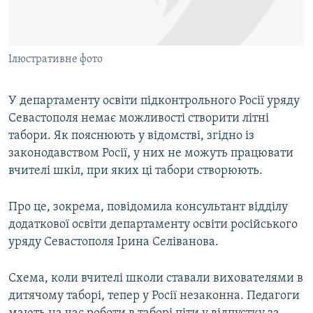
ВІДЕОУРОКИ «ELIFBE»
Русский
СВІДЧЕННЯ ОКУПАЦІЇ
Qırımtatar
Ілюстративне фото
УКРАЇНСЬКА ПРОБЛЕМА КРИМУ
ДОЛУЧАЙСЯ!
ІНФОГРАФІКА
У департаменту освіти підконтрольного Росії уряду
Севастополя немає можливості створити літні
табори. Як пояснюють у відомстві, згідно із
Усі сайти RFE/RL
законодавством Росії, у них не можуть працювати
вчителі шкіл, при яких ці табори створюють.
Про це, зокрема, повідомила консультант відділу
додаткової освіти департаменту освіти російського
уряду Севастополя Ірина Селіванова.
Схема, коли вчителі школи ставали вихователями в
дитячому таборі, тепер у Росії незаконна. Педагоги