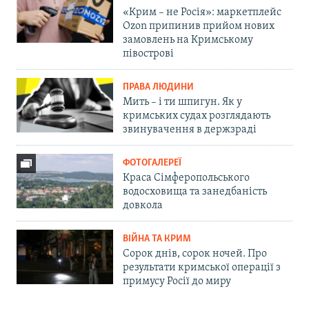
«Крим – не Росія»: маркетплейс
Ozon припинив прийом нових
замовлень на Кримському
півострові
ПРАВА ЛЮДИНИ
Мить – і ти шпигун. Як у
кримських судах розглядають
звинувачення в держзраді
ФОТОГАЛЕРЕЇ
Краса Сімферопольського
водосховища та занедбаність
довкола
ВІЙНА ТА КРИМ
Сорок днів, сорок ночей. Про
результати кримської операції з
примусу Росії до миру