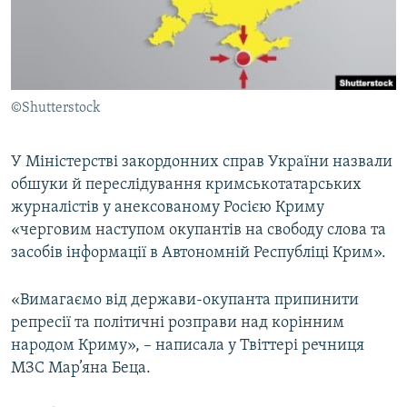
ВІДЕОУРОКИ «ELIFBE»
Русский
СВІДЧЕННЯ ОКУПАЦІЇ
Qırımtatar
УКРАЇНСЬКА ПРОБЛЕМА КРИМУ
©Shutterstock
ДОЛУЧАЙСЯ!
ІНФОГРАФІКА
У Міністерстві закордонних справ України назвали
обшуки й переслідування кримськотатарських
Усі сайти RFE/RL
журналістів у анексованому Росією Криму
«черговим наступом окупантів на свободу слова та
засобів інформації в Автономній Республіці Крим».
«Вимагаємо від держави-окупанта припинити
репресії та політичні розправи над корінним
народом Криму», – написала у Твіттері речниця
МЗС Мар’яна Беца.