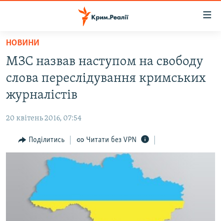
Доступність
посилання
Перейти
НОВИНИ
до
НОВИНИ
МЗС назвав наступом на свободу
основного
ВОДА.КРИМ
матеріалу
слова переслідування кримських
ВІДЕО ТА ФОТО
Перейти
журналістів
до
ПОЛІТИКА
основної
20 квітень 2016, 07:54
БЛОГИ
навігації
Перейти
Поділитись
Читати без VPN
ПОГЛЯД
до
ІНТЕРВ'Ю
пошуку
ВСЕ ЗА ДЕНЬ
СПЕЦПРОЕКТИ
ЯК ОБІЙТИ БЛОКУВАННЯ
ДЕПОРТАЦІЯ