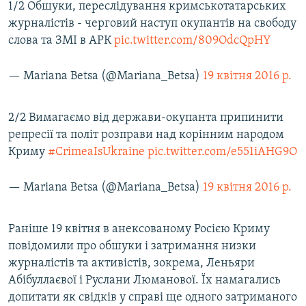
1/2 Обшуки, переслідування кримськотатарських
журналістів - черговий наступ окупантів на свободу
слова та ЗМІ в АРК
pic.twitter.com/809OdcQpHY
— Mariana Betsa (@Mariana_Betsa)
19 квітня 2016 р.
2/2 Вимагаємо від держави-окупанта припинити
репресії та політ розправи над корінним народом
Криму
#CrimeaIsUkraine
pic.twitter.com/e551iAHG9O
— Mariana Betsa (@Mariana_Betsa)
19 квітня 2016 р.
Раніше 19 квітня в анексованому Росією Криму
повідомили про обшуки і затримання низки
журналістів та активістів, зокрема, Леньяри
Абібуллаєвої і Руслани Люманової. Їх намагались
допитати як свідків у справі ще одного затриманого