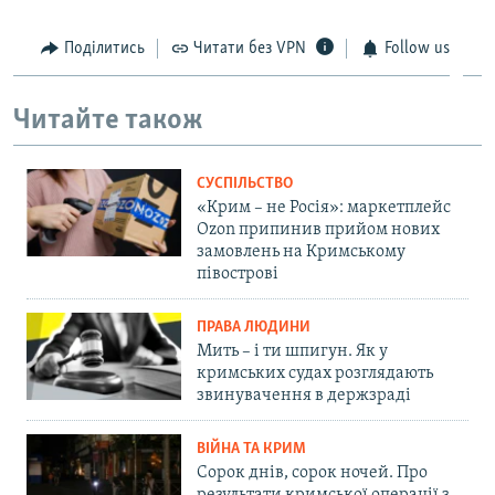
Поділитись
Читати без VPN
Follow us
Читайте також
СУСПІЛЬСТВО
«Крим – не Росія»: маркетплейс
Ozon припинив прийом нових
замовлень на Кримському
півострові
ПРАВА ЛЮДИНИ
Мить – і ти шпигун. Як у
кримських судах розглядають
звинувачення в держзраді
ВІЙНА ТА КРИМ
Сорок днів, сорок ночей. Про
результати кримської операції з