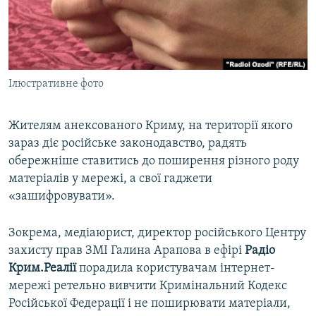
ВІДЕОУРОКИ «ELIFBE»
Русский
СВІДЧЕННЯ ОКУПАЦІЇ
Qırımtatar
УКРАЇНСЬКА ПРОБЛЕМА КРИМУ
Ілюстративне фото
ДОЛУЧАЙСЯ!
ІНФОГРАФІКА
Жителям анексованого Криму, на території якого
зараз діє російське законодавство, радять
Усі сайти RFE/RL
обережніше ставитись до поширення різного роду
матеріалів у мережі, а свої гаджети
«зашифровувати».
Зокрема, медіаюрист, директор російського Центру
захисту прав ЗМІ Галина Арапова в ефірі
Радіо
Крим.Реалії
порадила користувачам інтернет-
мережі ретельно вивчити Кримінальний Кодекс
Російської Федерації і не поширювати матеріали,