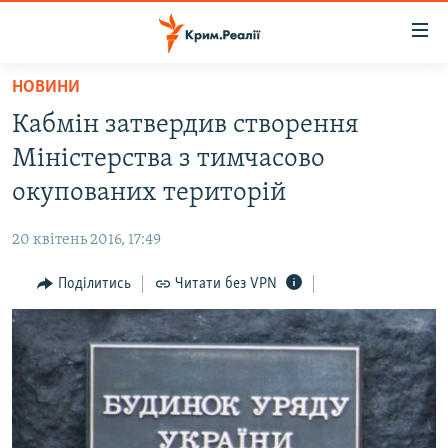
Доступність
посилання
Перейти
НОВИНИ
до
НОВИНИ
Кабмін затвердив створення
основного
ВОДА.КРИМ
матеріалу
Міністерства з тимчасово
ВІДЕО ТА ФОТО
Перейти
окупованих територій
до
ПОЛІТИКА
основної
20 квітень 2016, 17:49
БЛОГИ
навігації
Перейти
Поділитись
Читати без VPN
ПОГЛЯД
до
ІНТЕРВ'Ю
пошуку
ВСЕ ЗА ДЕНЬ
СПЕЦПРОЕКТИ
ЯК ОБІЙТИ БЛОКУВАННЯ
ДЕПОРТАЦІЯ