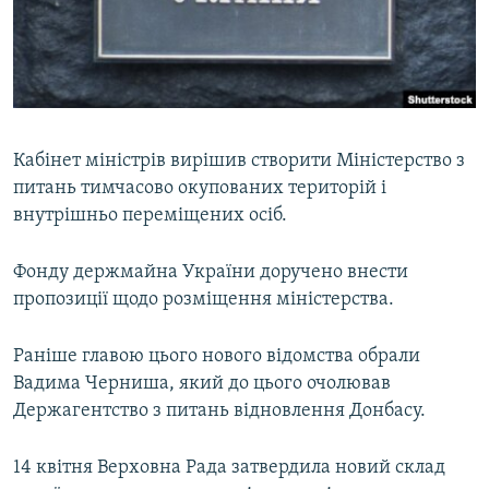
ВІДЕОУРОКИ «ELIFBE»
Русский
СВІДЧЕННЯ ОКУПАЦІЇ
Qırımtatar
УКРАЇНСЬКА ПРОБЛЕМА КРИМУ
ДОЛУЧАЙСЯ!
ІНФОГРАФІКА
Кабінет міністрів вирішив створити Міністерство з
питань тимчасово окупованих територій і
внутрішньо переміщених осіб.
Усі сайти RFE/RL
Фонду держмайна України доручено внести
пропозиції щодо розміщення міністерства.
Раніше главою цього нового відомства обрали
Вадима Черниша, який до цього очолював
Держагентство з питань відновлення Донбасу.
14 квітня Верховна Рада затвердила новий склад