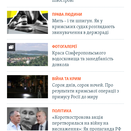
півострові
ПРАВА ЛЮДИНИ
Мить – і ти шпигун. Як у
кримських судах розглядають
звинувачення в держзраді
ФОТОГАЛЕРЕЇ
Краса Сімферопольського
водосховища та занедбаність
довкола
ВІЙНА ТА КРИМ
Сорок днів, сорок ночей. Про
результати кримської операції з
примусу Росії до миру
ПОЛІТИКА
«Короткострокова акція
перетворилася на війну на
виснаження»: Як пропаганда РФ