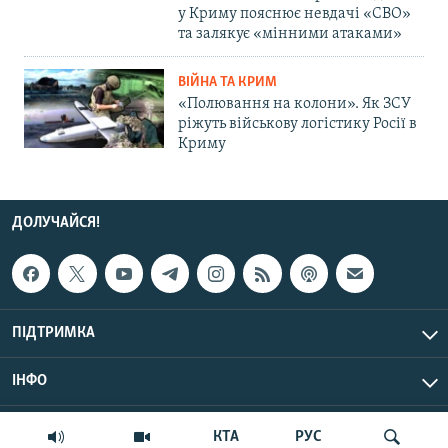
у Криму пояснює невдачі «СВО»
та залякує «мінними атаками»
ВІЙНА ТА КРИМ
«Полювання на колони». Як ЗСУ
ріжуть військову логістику Росії в
Криму
ДОЛУЧАЙСЯ!
ПІДТРИМКА
ІНФО
© Крим.Реалії, 2026 | Усі права застережено.
КТА
РУС