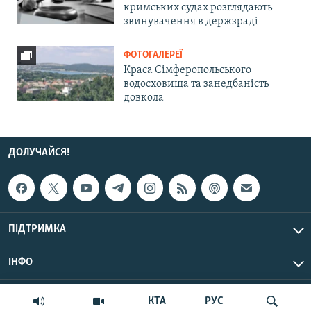
кримських судах розглядають
звинувачення в держзраді
ФОТОГАЛЕРЕЇ
Краса Сімферопольського
водосховища та занедбаність
довкола
ДОЛУЧАЙСЯ!
ПІДТРИМКА
ІНФО
© Крим.Реалії, 2026 | Усі права застережено.
КТА
РУС