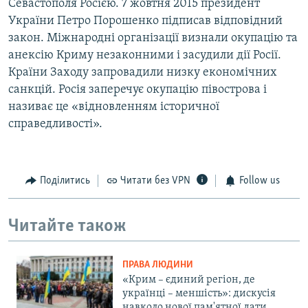
Севастополя Росією. 7 жовтня 2015 президент
України Петро Порошенко підписав відповідний
закон. Міжнародні організації визнали окупацію та
анексію Криму незаконними і засудили дії Росії.
Країни Заходу запровадили низку економічних
санкцій. Росія заперечує окупацію півострова і
називає це «відновленням історичної
справедливості».
Поділитись
Читати без VPN
Follow us
Читайте також
ПРАВА ЛЮДИНИ
«Крим – єдиний регіон, де
українці – меншість»: дискусія
навколо нової пам'ятної дати