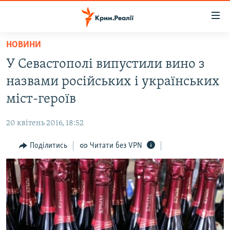
Доступність
посилання
Перейти
НОВИНИ
до
НОВИНИ
У Севастополі випустили вино з
основного
ВОДА.КРИМ
матеріалу
назвами російських і українських
ВІДЕО ТА ФОТО
Перейти
міст-героїв
до
ПОЛІТИКА
основної
20 квітень 2016, 18:52
БЛОГИ
навігації
Перейти
Поділитись
Читати без VPN
ПОГЛЯД
до
ІНТЕРВ'Ю
пошуку
ВСЕ ЗА ДЕНЬ
СПЕЦПРОЕКТИ
ЯК ОБІЙТИ БЛОКУВАННЯ
ДЕПОРТАЦІЯ