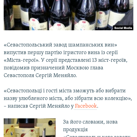
ВІДЕОУРОКИ «ELIFBE»
Русский
СВІДЧЕННЯ ОКУПАЦІЇ
Qırımtatar
УКРАЇНСЬКА ПРОБЛЕМА КРИМУ
ДОЛУЧАЙСЯ!
ІНФОГРАФІКА
«Севастопольський завод шампанських вин»
випустив першу партію ігристого вина із серії
«Міста-герої». У серії представлені 13 міст-героїв,
Усі сайти RFE/RL
повідомив призначений Москвою глава
Севастополя Сергій Меняйло.
«Севастопольці і гості міста зможуть або вибрати
назву улюбленого міста, або зібрати всю колекцію»,
– написав Сергій Меняйло у
Facebook
.
За його словами, нова
продукція