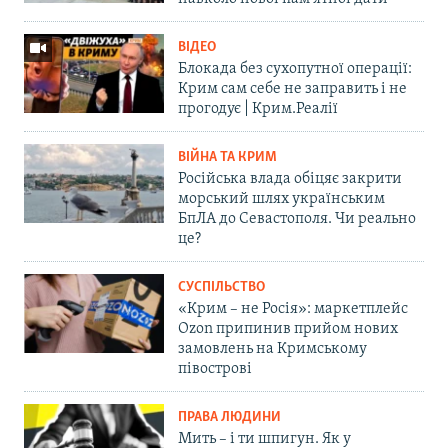
ВІДЕО
Блокада без сухопутної операції:
Крим сам себе не заправить і не
прогодує | Крим.Реалії
ВІЙНА ТА КРИМ
Російська влада обіцяє закрити
морський шлях українським
БпЛА до Севастополя. Чи реально
це?
СУСПІЛЬСТВО
«Крим – не Росія»: маркетплейс
Ozon припинив прийом нових
замовлень на Кримському
півострові
ПРАВА ЛЮДИНИ
Мить – і ти шпигун. Як у