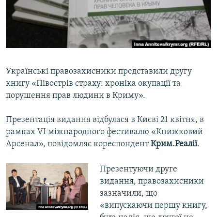
ВІДЕОУРОКИ «ELIFBE»
Русский
СВІДЧЕННЯ ОКУПАЦІЇ
Qırımtatar
УКРАЇНСЬКА ПРОБЛЕМА КРИМУ
ДОЛУЧАЙСЯ!
ІНФОГРАФІКА
Українські правозахисники представили другу
книгу «Півострів страху: хроніка окупації та
порушення прав людини в Криму».
Усі сайти RFE/RL
Презентація видання відбулася в Києві 21 квітня, в
рамках VI міжнародного фестивалю «Книжковий
Арсенал», повідомляє кореспондент
Крим.Реалії
.
Презентуючи друге
видання, правозахисники
зазначили, що
«випускаючи першу книгу,