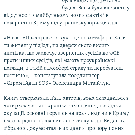
була надія, що другої не
буде». Вони були впевнені у
відсутності в майбутньому нових фактів і в
поверненні Криму під українську юрисдикцію.
«Назва «Півострів страху» – це не метафора. Коли
ти живеш у під'їзді, на дверях якого висить
листівка, що заохочує звернення сусідів до ФСБ
проти інших сусідів, які мають проукраїнські
погляди, в такій атмосфері страху ти перебуваєш
постійно», – констатувала координатор
«Євромайдан SOS» Олександра Матвійчук.
Книгу створювали п'ять авторів, вона складається з
чотирьох частин: хроніка захоплення, наслідки
окупації, основні порушення прав людини в Криму
і міжнародно-правовий аспект окупації. Видання
зібрано з документальних даних про порушення