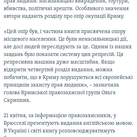
прав людини: насильницькі викрадення, тортури,
вбивства, політичні арешти. Особливого значення
автори надають розділу про опір окупації Криму.
«Цей опір був, і частина книги присвячена опору
місцевого населення. Це були ненасильницькі дії,
але досі людей переслідують за це. Одним із наших
завдань було показати систему цих репресій. Ця
репресивна машина дуже масштабна. Якщо
відкрити четвертий розділ видання, можна
побачити, що в Криму порушуються всі європейські
принципи захисту прав людини», – зазначила
голова Кримської правозахисної групи Ольга
Скрипник.
21 квітня, за інформацією правозахисників, у
Брюсселі презентують видання англійською мовою.
В Україні і світі книгу розповсюджуватимуть