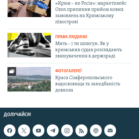
«Крим – не Росія»: маркетплейс
Ozon припинив прийом нових
замовлень на Кримському
півострові
ПРАВА ЛЮДИНИ
Мить – і ти шпигун. Як у
кримських судах розглядають
звинувачення в держзраді
ФОТОГАЛЕРЕЇ
Краса Сімферопольського
водосховища та занедбаність
довкола
ДОЛУЧАЙСЯ!