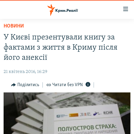
Доступність
посилання
Перейти
НОВИНИ
до
НОВИНИ
У Києві презентували книгу за
основного
ВОДА.КРИМ
матеріалу
фактами з життя в Криму після
ВІДЕО ТА ФОТО
Перейти
його анексії
до
ПОЛІТИКА
основної
21 квітень 2016, 16:29
БЛОГИ
навігації
Перейти
Поділитись
Читати без VPN
ПОГЛЯД
до
ІНТЕРВ'Ю
пошуку
ВСЕ ЗА ДЕНЬ
СПЕЦПРОЕКТИ
ЯК ОБІЙТИ БЛОКУВАННЯ
ДЕПОРТАЦІЯ