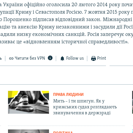
 України офіційно оголосила 20 лютого 2014 року поч
упації Криму і Севастополя Росією. 7 жовтня 2015 року
о Порошенко підписав відповідний закон. Міжнародні 
цію та анексію Криму незаконними і засудили дії Росі
вадили низку економічних санкцій. Росія заперечує ок
називає це «відновленням історичної справедливості».
ь
Читати без VPN
Follow us
Print
ПРАВА ЛЮДИНИ
Мить – і ти шпигун. Як у
кримських судах розглядають
звинувачення в держзраді