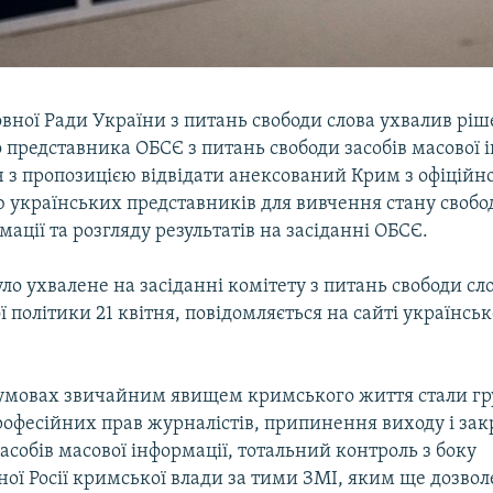
вної Ради України з питань свободи слова ухвалив рі
 представника ОБСЄ з питань свободи засобів масової 
ч з пропозицією відвідати анексований Крим з офіційн
 українських представників для вивчення стану свобод
мації та розгляду результатів на засіданні ОБСЄ.
ло ухвалене на засіданні комітету з питань свободи сло
 політики 21 квітня, повідомляється на сайті українськ
умовах звичайним явищем кримського життя стали гр
офесійних прав журналістів, припинення виходу і зак
собів масової інформації, тотальний контроль з боку
ої Росії кримської влади за тими ЗМІ, яким ще дозво