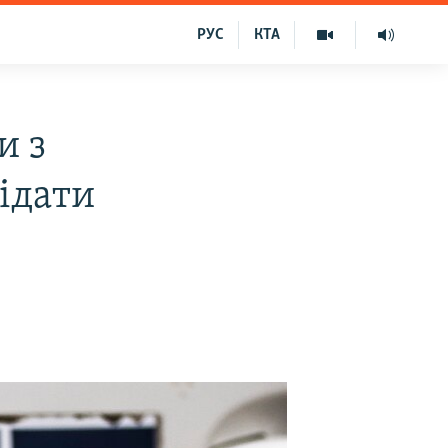
РУС
КТА
и з
відати