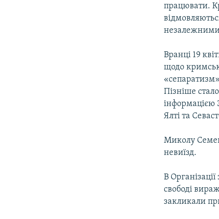
працювати. Кр
відмовляютьс
незалежними 
Вранці 19 кв
щодо кримськ
«сепаратизм» 
Пізніше стало
інформацією 
Ялті та Севаст
Миколу Семен
невиїзд.
В Організації
свободі вираж
закликали пр