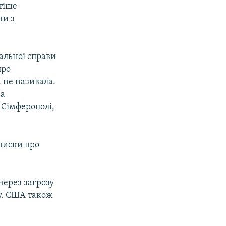
тіше
ти з
альної справи
про
а не називала.
За
 Сімферополі,
писки про
 через загрозу
му. США також