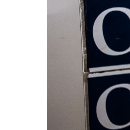
ВІДЕОУРОКИ «ELIFBE»
СВІДЧЕННЯ ОКУПАЦІЇ
УКРАЇНСЬКА ПРОБЛЕМА КРИМУ
ІНФОГРАФІКА