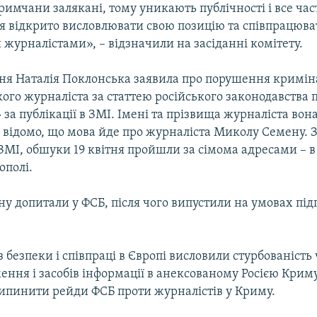
имчани залякані, тому уникають публічності і все час
я відкрито висловлювати свою позицію та співпрацюва
журналістами», – відзначили на засіданні комітету.
ітня Наталія Поклонська заявила про порушення кримін
ого журналіста за статтею російського законодавства 
за публікації в ЗМІ. Імені та прізвища журналіста вон
 відомо, що мова йде про журналіста Миколу Семену. 
ЗМІ, обшуки 19 квітня пройшли за сімома адресами – в
ополі.
у допитали у ФСБ, після чого випустили на умовах під
 з безпеки і співпраці в Європі висловили стурбованість
ення і засобів інформації в анексованому Росією Кри
ипинити рейди ФСБ проти журналістів у Криму.