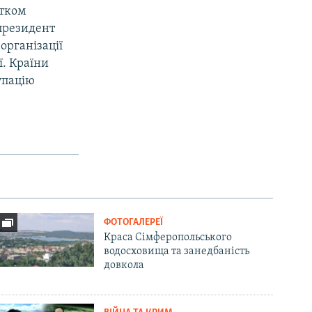
атком
 президент
організації
ї. Країни
упацію
ФОТОГАЛЕРЕЇ
Краса Сімферопольського
водосховища та занедбаність
довкола