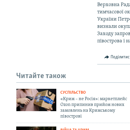
Верховна Рада
тимчасової ок
України Петр
визнали окупа
Заходу запро
півострова і 
Поділитис
Читайте також
СУСПІЛЬСТВО
«Крим – не Росія»: маркетплейс
Ozon припинив прийом нових
замовлень на Кримському
півострові