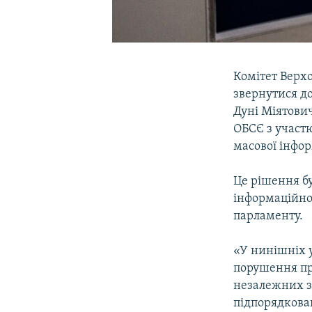
Комітет Верхо
звернутися до
Дуні Міятови
ОБСЄ з участю
масової інфор
Це рішення бу
інформаційної
парламенту.
«У нинішніх 
порушення пр
незалежних за
підпорядкован