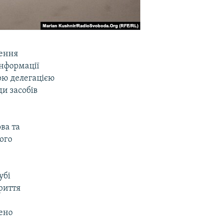
шення
інформації
ою делегацією
и засобів
ва та
ого
убі
риття
лено