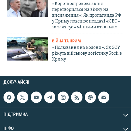
«Короткострокова акція
перетворилася на війну на
виснаження»: Як пропаганда РФ
у Криму пояснює невдачі «СВО»
та залякує «мінними атаками»
ВІЙНА ТА КРИМ
«Полювання на колони». Як ЗСУ
ріжуть військову логістику Росії в
Криму
ДОЛУЧАЙСЯ!
ПІДТРИМКА
ІНФО