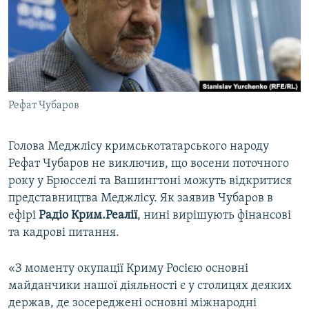
ВІДЕОУРОКИ «ELIFBE»
Русский
СВІДЧЕННЯ ОКУПАЦІЇ
Qırımtatar
УКРАЇНСЬКА ПРОБЛЕМА КРИМУ
ДОЛУЧАЙСЯ!
ІНФОГРАФІКА
Рефат Чубаров
Голова Меджлісу кримськотатарського народу
Усі сайти RFE/RL
Рефат Чубаров не виключив, що восени поточного
року у Брюсселі та Вашингтоні можуть відкритися
представництва Меджлісу. Як заявив Чубаров в
ефірі
Радіо Крим.Реалії
, нині вирішують фінансові
та кадрові питання.
«З моменту окупації Криму Росією основні
майданчики нашої діяльності є у столицях деяких
держав, де зосереджені основні міжнародні