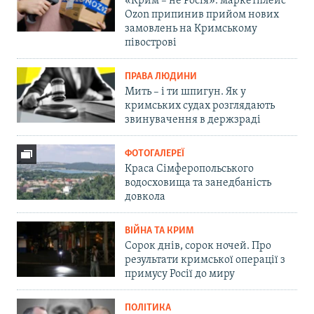
«Крим – не Росія»: маркетплейс
Ozon припинив прийом нових
замовлень на Кримському
півострові
ПРАВА ЛЮДИНИ
Мить – і ти шпигун. Як у
кримських судах розглядають
звинувачення в держзраді
ФОТОГАЛЕРЕЇ
Краса Сімферопольського
водосховища та занедбаність
довкола
ВІЙНА ТА КРИМ
Сорок днів, сорок ночей. Про
результати кримської операції з
примусу Росії до миру
ПОЛІТИКА