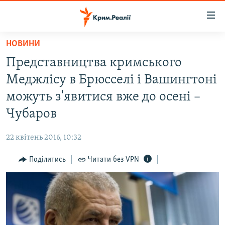
Доступність
посилання
Перейти
НОВИНИ
до
НОВИНИ
Представництва кримського
основного
ВОДА.КРИМ
матеріалу
Меджлісу в Брюсселі і Вашингтоні
ВІДЕО ТА ФОТО
Перейти
можуть з'явитися вже до осені –
до
ПОЛІТИКА
Чубаров
основної
БЛОГИ
навігації
22 квітень 2016, 10:32
Перейти
ПОГЛЯД
до
Поділитись
Читати без VPN
ІНТЕРВ'Ю
пошуку
ВСЕ ЗА ДЕНЬ
СПЕЦПРОЕКТИ
ЯК ОБІЙТИ БЛОКУВАННЯ
ДЕПОРТАЦІЯ