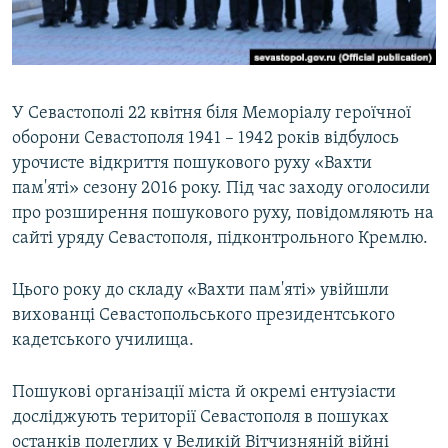
ВІДЕОУРОКИ «ELIFBE»
Русский
СВІДЧЕННЯ ОКУПАЦІЇ
Qırımtatar
УКРАЇНСЬКА ПРОБЛЕМА КРИМУ
У Севастополі 22 квітня біля Меморіалу героїчної
ДОЛУЧАЙСЯ!
ІНФОГРАФІКА
оборони Севастополя 1941 – 1942 років відбулось
урочисте відкриття пошукового руху «Вахти
пам'яті» сезону 2016 року. Під час заходу оголосили
про розширення пошукового руху, повідомляють на
Усі сайти RFE/RL
сайті уряду Севастополя, підконтрольного Кремлю.
Цього року до складу «Вахти пам'яті» увійшли
вихованці Севастопольського президентського
кадетського училища.
Пошукові організації міста й окремі ентузіасти
досліджують території Севастополя в пошуках
останків полеглих у Великій Вітчизняній війні