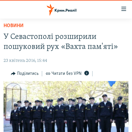
Доступність
посилання
Перейти
НОВИНИ
до
НОВИНИ
У Севастополі розширили
основного
ВОДА.КРИМ
матеріалу
пошуковий рух «Вахта пам'яті»
ВІДЕО ТА ФОТО
Перейти
до
23 квітень 2016, 15:44
ПОЛІТИКА
основної
БЛОГИ
Поділитись
Читати без VPN
навігації
Перейти
ПОГЛЯД
до
ІНТЕРВ'Ю
пошуку
ВСЕ ЗА ДЕНЬ
СПЕЦПРОЕКТИ
ЯК ОБІЙТИ БЛОКУВАННЯ
ДЕПОРТАЦІЯ