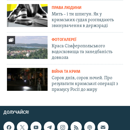
ПРАВА ЛЮДИНИ
Мить – і ти шпигун. Як у
кримських судах розглядають
звинувачення в держзраді
ФОТОГАЛЕРЕЇ
Краса Сімферопольського
водосховища та занедбаність
довкола
ВІЙНА ТА КРИМ
Сорок днів, сорок ночей. Про
результати кримської операції з
примусу Росії до миру
ДОЛУЧАЙСЯ!