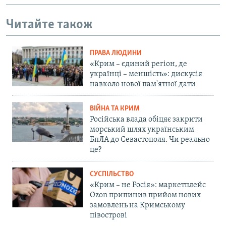
Читайте також
ПРАВА ЛЮДИНИ
«Крим – єдиний регіон, де
українці – меншість»: дискусія
навколо нової пам'ятної дати
ВІЙНА ТА КРИМ
Російська влада обіцяє закрити
морський шлях українським
БпЛА до Севастополя. Чи реально
це?
СУСПІЛЬСТВО
«Крим – не Росія»: маркетплейс
Ozon припинив прийом нових
замовлень на Кримському
півострові