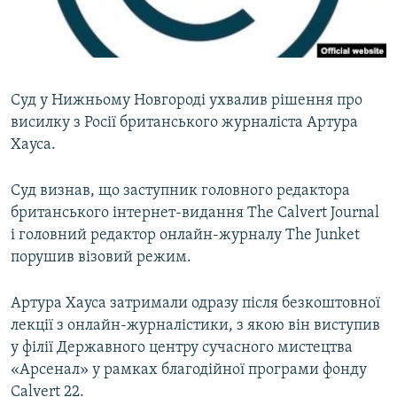
ВІДЕОУРОКИ «ELIFBE»
Русский
СВІДЧЕННЯ ОКУПАЦІЇ
Qırımtatar
УКРАЇНСЬКА ПРОБЛЕМА КРИМУ
Суд у Нижньому Новгороді ухвалив рішення про
ДОЛУЧАЙСЯ!
ІНФОГРАФІКА
висилку з Росії британського журналіста Артура
Хауса.
Суд визнав, що заступник головного редактора
Усі сайти RFE/RL
британського інтернет-видання The Calvert Journal
і головний редактор онлайн-журналу The Junket
порушив візовий режим.
Артура Хауса затримали одразу після безкоштовної
лекції з онлайн-журналістики, з якою він виступив
у філії Державного центру сучасного мистецтва
«Арсенал» у рамках благодійної програми фонду
Calvert 22.