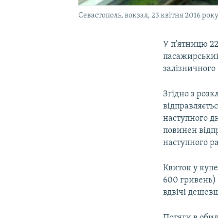
Севастополь, вокзал, 23 квітня 2016 рок
У п'ятницю 2
пасажирський
залізничного 
Згідно з розк
відправляєтьс
наступного дн
повинен відпр
наступного ра
Квиток у купе
600 гривень) 
вдвічі дешевш
Потяги в оби