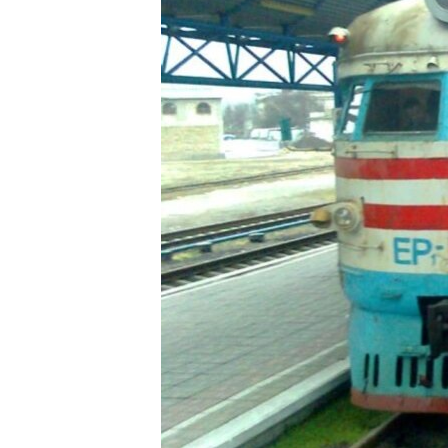
ВІДЕОУРОКИ «ELIFBE»
СВІДЧЕННЯ ОКУПАЦІЇ
УКРАЇНСЬКА ПРОБЛЕМА КРИМУ
ІНФОГРАФІКА