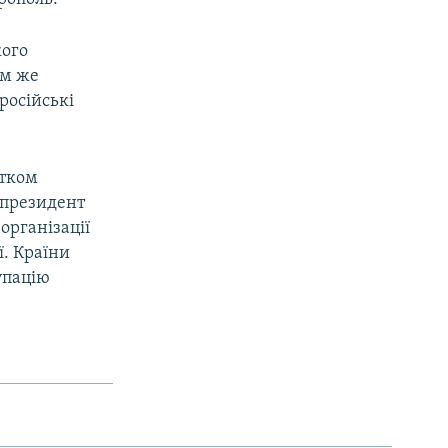
кого
им же
російські
атком
у президент
організації
ї. Країни
упацію