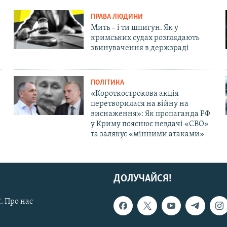
ПРАВА ЛЮДИНИ
Мить – і ти шпигун. Як у
кримських судах розглядають
звинувачення в держзраді
ПОЛІТИКА
«Короткострокова акція
перетворилася на війну на
виснаження»: Як пропаганда РФ
у Криму пояснює невдачі «СВО»
та залякує «мінними атаками»
ДОЛУЧАЙСЯ!
. Про нас