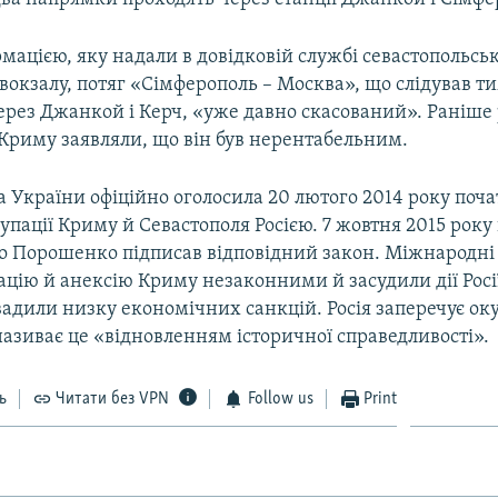
рмацією, яку надали в довідковій службі севастопольсь
вокзалу, потяг «Сімферополь – Москва», що слідував т
рез Джанкой і Керч, «уже давно скасований». Раніше 
Криму заявляли, що він був нерентабельним.
 України офіційно оголосила 20 лютого 2014 року поч
упації Криму й Севастополя Росією. 7 жовтня 2015 рок
о Порошенко підписав відповідний закон. Міжнародні 
цію й анексію Криму незаконними й засудили дії Росі
вадили низку економічних санкцій. Росія заперечує ок
називає це «відновленням історичної справедливості».​
ь
Читати без VPN
Follow us
Print