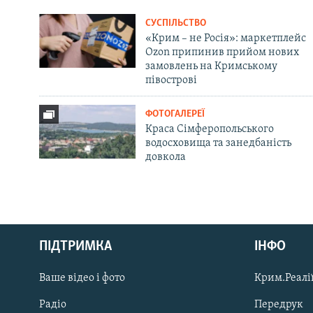
СУСПІЛЬСТВО
«Крим – не Росія»: маркетплейс
Ozon припинив прийом нових
замовлень на Кримському
півострові
ФОТОГАЛЕРЕЇ
Краса Сімферопольського
водосховища та занедбаність
довкола
Русский
ПІДТРИМКА
ІНФО
Qırımtatar
Ваше відео і фото
Крим.Реалії
ДОЛУЧАЙСЯ!
Радіо
Передрук