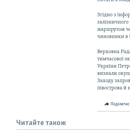
Згідно з інфо
залізничного 
маршрутом че
чиновники в 
Верховна Рада
тимчасової ок
України Петр
визнали окупа
Заходу запро
півострова й 
Поділитис
Читайте також