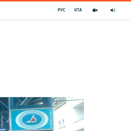
РУС
КТА