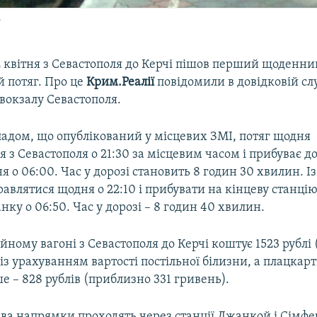
у
2 квітня з Севастополя до Керчі пішов перший щоденни
 потяг. Про це
Крим.Реалії
повідомили в довідковій сл
вокзалу Севастополя.
ладом, що опублікований у місцевих ЗМІ, потяг щодня
я з Севастополя о 21:30 за місцевим часом і прибуває до
я о 06:00. Час у дорозі становить 8 годин 30 хвилин. Із
авлятися щодня о 22:10 і прибувати на кінцеву станці
нку о 06:50. Час у дорозі – 8 годин 40 хвилин.
йному вагоні з Севастополя до Керчі коштує 1523 рублі
із урахуванням вартості постільної білизни, а плацка
е – 828 рублів (приблизно 331 гривень).
два напрямки проходять через станції Джанкой і Сімфе