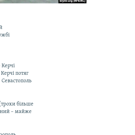
й
ужбі
 Керчі
 Керчі потяг
ю Севастополь
 (трохи більше
ртний – майже
рополь.