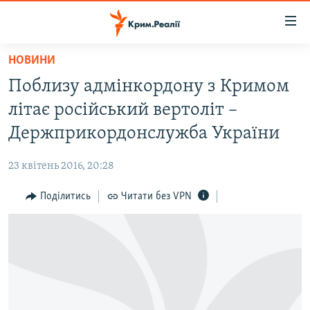
Доступність
посилання
Перейти
НОВИНИ
до
НОВИНИ
Поблизу адмінкордону з Кримом
основного
ВОДА.КРИМ
матеріалу
літає російський вертоліт –
ВІДЕО ТА ФОТО
Перейти
Держприкордонслужба України
до
ПОЛІТИКА
основної
23 квітень 2016, 20:28
БЛОГИ
навігації
Перейти
Поділитись
Читати без VPN
ПОГЛЯД
до
ІНТЕРВ'Ю
пошуку
ВСЕ ЗА ДЕНЬ
СПЕЦПРОЕКТИ
ЯК ОБІЙТИ БЛОКУВАННЯ
ДЕПОРТАЦІЯ