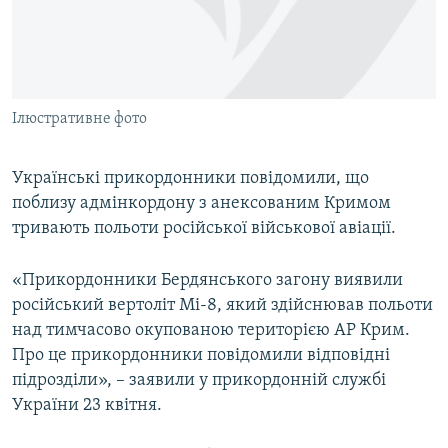
ВІДЕОУРОКИ «ELIFBE»
Русский
СВІДЧЕННЯ ОКУПАЦІЇ
Qırımtatar
УКРАЇНСЬКА ПРОБЛЕМА КРИМУ
Ілюстративне фото
ДОЛУЧАЙСЯ!
ІНФОГРАФІКА
Українські прикордонники повідомили, що
поблизу адмінкордону з анексованим Кримом
Усі сайти RFE/RL
тривають польоти російської військової авіації.
«Прикордонники Бердянського загону виявили
російський вертоліт Мі-8, який здійснював польоти
над тимчасово окупованою територією АР Крим.
Про це прикордонники повідомили відповідні
підрозділи», – заявили у прикордонній службі
України 23 квітня.