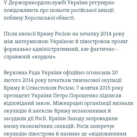
У Держприкордонслужбі України регулярно
повідомляють про польоти російської авіації
поблизу Херсонської області.
Після анексії Криму Росією на початку 2014 року
між материковою Україною й півостровом проляг
формально адміністративний, але фактично –
справжній «кордон».
Верховна Рада України офіційно оголосила 20
лютого 2014 року початком тимчасової окупації
Криму й Севастополя Росією. 7 жовтня 2015 року
президент України Петро Порошенко підписав
відповідний закон. Міжнародні організації визнали
окупацію й анексію Криму незаконними й
засудили дії Росії. Країни Заходу запровадили
низку економічних санкцій. Росія заперечує
окупацію півострова й називає це «відновленням