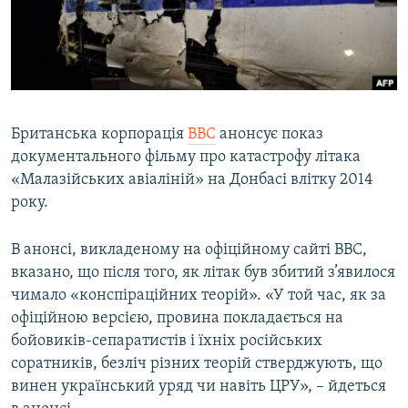
ВІДЕОУРОКИ «ELIFBE»
Русский
СВІДЧЕННЯ ОКУПАЦІЇ
Qırımtatar
УКРАЇНСЬКА ПРОБЛЕМА КРИМУ
ДОЛУЧАЙСЯ!
ІНФОГРАФІКА
Британська корпорація
BBC
анонсує показ
документального фільму про катастрофу літака
«Малазійських авіаліній» на Донбасі влітку 2014
Усі сайти RFE/RL
року.
В анонсі, викладеному на офіційному сайті ВВС,
вказано, що після того, як літак був збитий з’явилося
чимало «конспіраційних теорій». «У той час, як за
офіційною версією, провина покладається на
бойовиків-сепаратистів і їхніх російських
соратників, безліч різних теорій стверджують, що
винен український уряд чи навіть ЦРУ», – йдеться