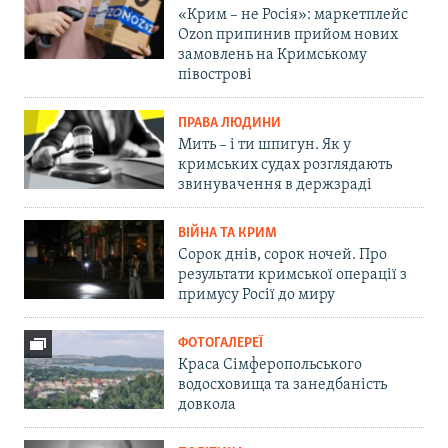
«Крим – не Росія»: маркетплейс
Ozon припинив прийом нових
замовлень на Кримському
півострові
ПРАВА ЛЮДИНИ
Мить – і ти шпигун. Як у
кримських судах розглядають
звинувачення в держзраді
ВІЙНА ТА КРИМ
Сорок днів, сорок ночей. Про
результати кримської операції з
примусу Росії до миру
ФОТОГАЛЕРЕЇ
Краса Сімферопольського
водосховища та занедбаність
довкола