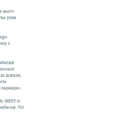
я цього
так упав
 про
оку з
 збитий
янської
має докази,
ють
я відкидає.
йс MH17 із
нбасом. Усі