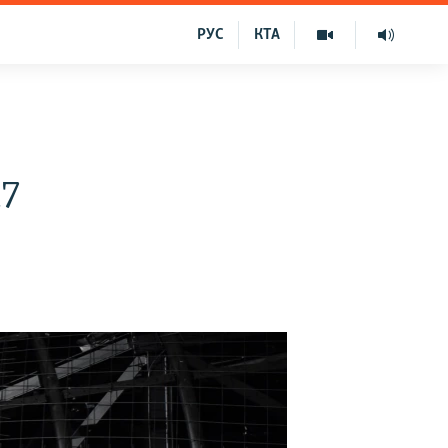
РУС
КТА
17