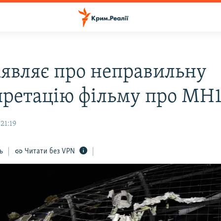
аявляє про неправильну
претацію фільму про MH
21:19
ь
Читати без VPN