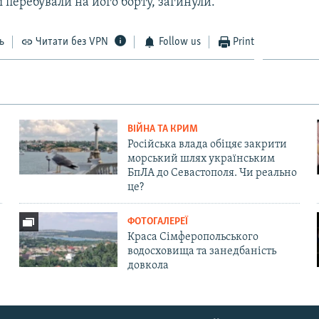
і перебували на його борту, загинули.
ь
Читати без VPN
Follow us
Print
ВІЙНА ТА КРИМ
Російська влада обіцяє закрити
морський шлях українським
БпЛА до Севастополя. Чи реально
це?
ФОТОГАЛЕРЕЇ
Краса Сімферопольського
водосховища та занедбаність
довкола