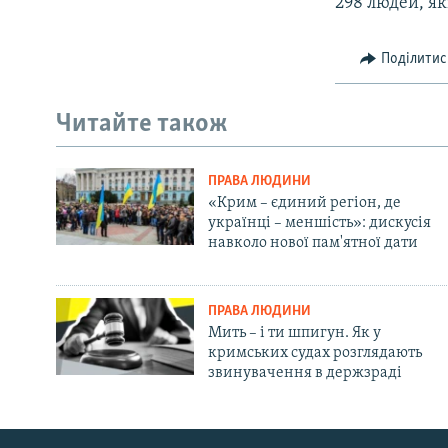
298 людей, як
Поділитис
Читайте також
ПРАВА ЛЮДИНИ
«Крим – єдиний регіон, де
українці – меншість»: дискусія
навколо нової пам'ятної дати
ПРАВА ЛЮДИНИ
Мить – і ти шпигун. Як у
кримських судах розглядають
звинувачення в держзраді
Русский