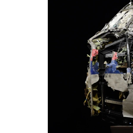
ВІДЕОУРОКИ «ELIFBE»
СВІДЧЕННЯ ОКУПАЦІЇ
УКРАЇНСЬКА ПРОБЛЕМА КРИМУ
ІНФОГРАФІКА