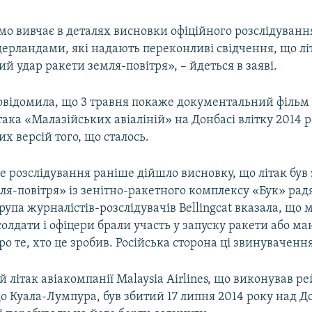
мо вивчає в деталях висновки офіційного розслідуванн
ерландами, які надають переконливі свідчення, що лі
й удар ракети земля-повітря», – йдеться в заяві.
овідомила, що 3 травня покаже документальний фільм
така «Малазійських авіаліній» на Донбасі влітку 2014 р
их версій того, що сталось.
е розслідування раніше дійшло висновку, що літак був
ля-повітря» із зенітно-ракетного комплексу «Бук» рад
Група журналістів-розслідувачів Bellingcat вказала, що 
солдати і офіцери брали участь у запуску ракети або ма
о те, хто це зробив. Російська сторона ці звинуваченн
літак авіакомпанії Malaysia Airlines, що виконував ре
 Куала-Лумпура, був збитий 17 липня 2014 року над До