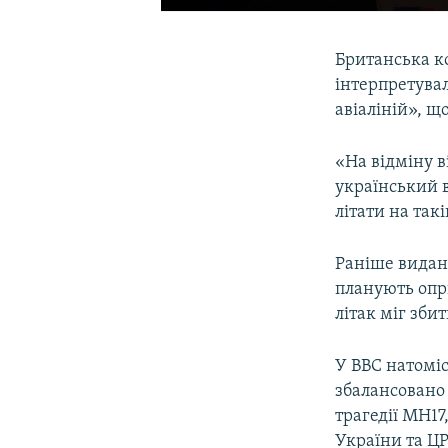
Британська ко
інтерпретува
авіаліній», щ
«На відміну в
український 
літати на такі
Раніше видан
планують опр
літак міг зби
У BBC натомі
збалансовано 
трагедії МН17
України та Ц