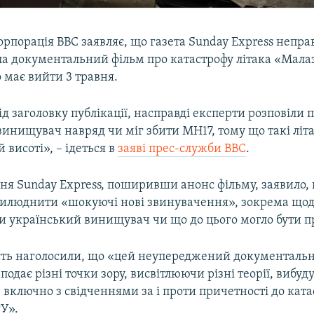
рпорація BBC заявляє, що газета Sunday Express непр
ла документальний фільм про катастрофу літака «Мала
о має вийти 3 травня.
ід заголовку публікації, насправді експерти розповіли 
винищувач навряд чи міг збити МН17, тому що такі літ
й висоті», – ідеться в
заяві прес-служби BBC
.
ня Sunday Express, поширивши анонс фільму, заявило,
илюднити «шокуючі нові звинувачення», зокрема щодо
ти український винищувач чи що до цього могло бути 
сть наголосили, що «цей неупереджений документаль
подає різні точки зору, висвітлюючи різні теорії, вибуд
, включно з свідченнями за і проти причетності до ката
РУ».