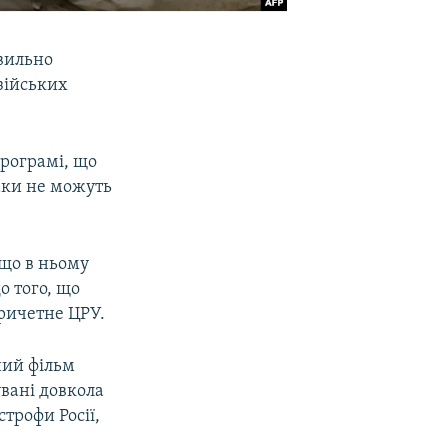
авильно
зійських
програмі, що
аки не можуть
 що в ньому
 того, що
причетне ЦРУ.
ний фільм
увані довкола
строфи Росії,