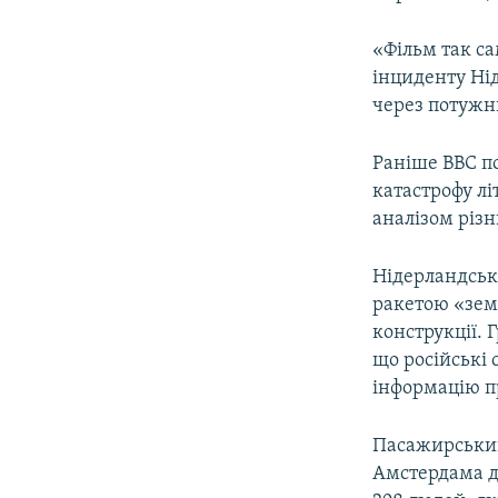
«Фільм так са
інциденту Нід
через потужни
Раніше BBC п
катастрофу лі
аналізом різн
Нідерландськ
ракетою «зем
конструкції. 
що російські 
інформацію пр
Пасажирський 
Амстердама до