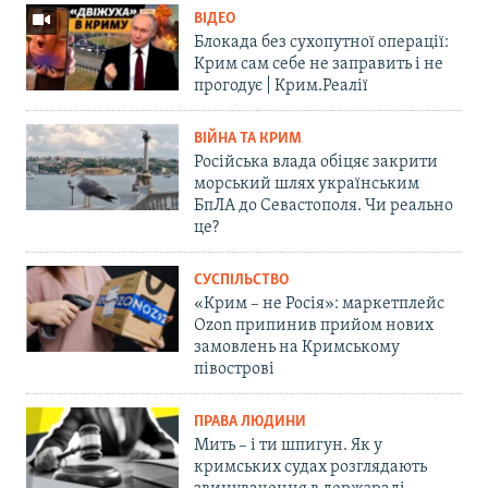
ВІДЕО
Блокада без сухопутної операції:
Крим сам себе не заправить і не
прогодує | Крим.Реалії
ВІЙНА ТА КРИМ
Російська влада обіцяє закрити
морський шлях українським
БпЛА до Севастополя. Чи реально
це?
СУСПІЛЬСТВО
«Крим – не Росія»: маркетплейс
Ozon припинив прийом нових
замовлень на Кримському
півострові
ПРАВА ЛЮДИНИ
Мить – і ти шпигун. Як у
кримських судах розглядають