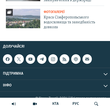
звинувачення в держзраді
ФОТОГАЛЕРЕЇ
Краса Сімферопольського
водосховища та занедбаність
довкола
ДОЛУЧАЙСЯ!
ПІДТРИМКА
ІНФО
© Крим.Реалії, 2026 | Усі права застережено.
КТА
РУС