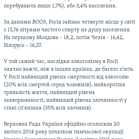
перебувають лише 1,7%), або 3,4% населення.
За даними ВООЗ, Росія займає четверте місце у світі
з 15,76 літрами чистого спирту на душу населення.
На першому Молдова – 18,2, потім Чехія – 16,42,
Білорусь – 16,27.
У той самий час, наслідки алкоголізму в Росії
значно важчі, ніж в інших країнах, де багато п'ють.
У Росії найвищий рівень смертності від алкоголю
(20% всіх смертей серед чоловіків), найкоротша
тривалість життя, найвищий рівень
захворюваності, найвищий рівень злочинності у
стані сп'яніння (35% всіх злочинів).
Верховна Рада України офіційно оголосила 20
лютого 2014 року початком тимчасової окупації