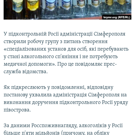
ВІДЕОУРОКИ «ELIFBE»
Русский
СВІДЧЕННЯ ОКУПАЦІЇ
Qırımtatar
УКРАЇНСЬКА ПРОБЛЕМА КРИМУ
У підконтрольній Росії адміністрації Сімферополя
ДОЛУЧАЙСЯ!
ІНФОГРАФІКА
створили робочу групу з питань створення
«спеціалізованих установ для осіб, які перебувають
у стані алкогольного сп'яніння і не потребують
медичної допомоги». Про це повідомляє прес-
Усі сайти RFE/RL
служба відомства.
Як підкреслюють у повідомленні, відповідну
постанову ухвалила адміністрація Сімферополя на
виконання доручення підконтрольного Росії уряду
півострова.
За даними Росспоживнагляду, алкоголіків у Росії
більше п'яти мільйонів (причому, на обліку