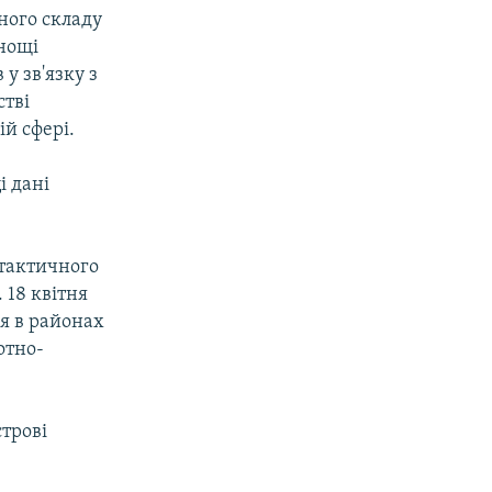
ного складу
днощі
у зв'язку з
стві
ій сфері.
і дані
 тактичного
 18 квітня
я в районах
отно-
строві