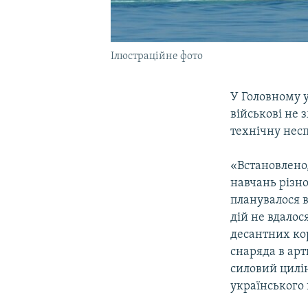
Ілюстраційне фото
У Головному 
військові не
технічну несп
«Встановлено
навчань різно
планувалося 
дій не вдало
десантних ко
снаряда в арт
силовий цилін
українського 