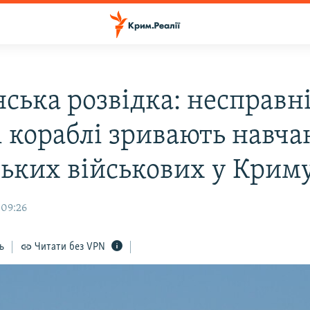
ська розвідка: несправн
і кораблі зривають навча
ських військових у Крим
 09:26
ь
Читати без VPN