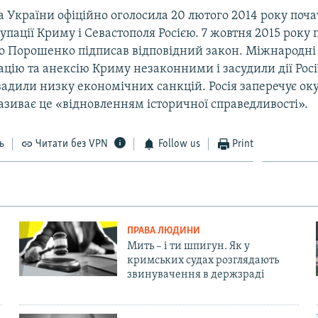
 України офіційно оголосила 20 лютого 2014 року поч
упації Криму і Севастополя Росією. 7 жовтня 2015 року
о Порошенко підписав відповідний закон. Міжнародні 
цію та анексію Криму незаконними і засудили дії Росі
вадили низку економічних санкцій. Росія заперечує ок
називає це «відновленням історичної справедливості».
ь
Читати без VPN
Follow us
Print
ПРАВА ЛЮДИНИ
Мить – і ти шпигун. Як у
кримських судах розглядають
звинувачення в держзраді