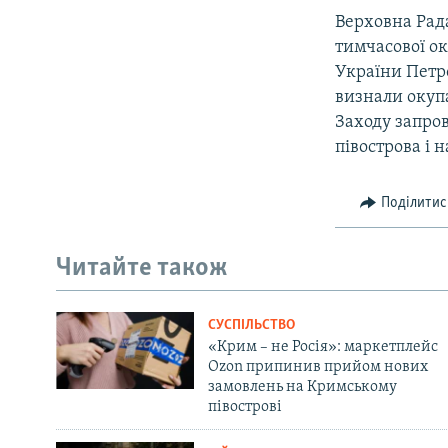
Верховна Рада
тимчасової ок
України Петр
визнали окупа
Заходу запро
півострова і 
Поділитис
Читайте також
СУСПІЛЬСТВО
«Крим – не Росія»: маркетплейс
Ozon припинив прийом нових
замовлень на Кримському
півострові