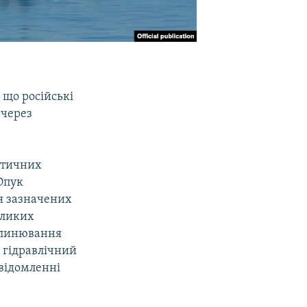
 що російські
 через
ктичних
Опук
я зазначених
еликих
аклинювання
у гідравлічний
овідомленні