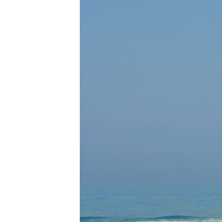
ВІДЕОУРОКИ «ELIFBE»
СВІДЧЕННЯ ОКУПАЦІЇ
УКРАЇНСЬКА ПРОБЛЕМА КРИМУ
ІНФОГРАФІКА