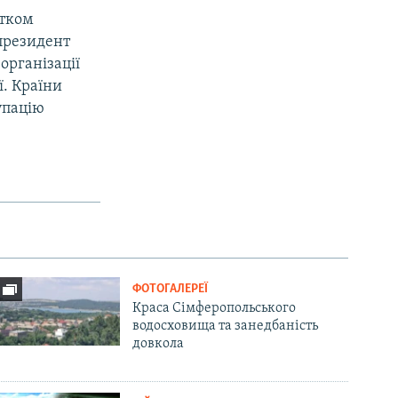
атком
 президент
організації
ї. Країни
упацію
ФОТОГАЛЕРЕЇ
Краса Сімферопольського
водосховища та занедбаність
довкола