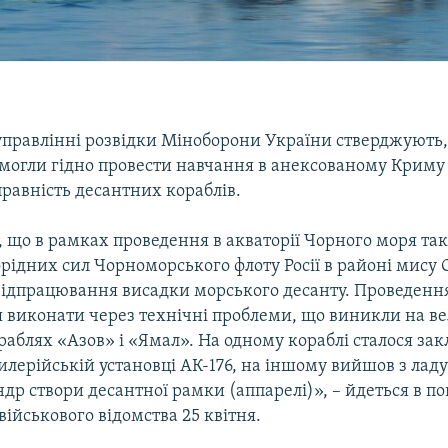
управлінні розвідки Міноборони України стверджують,
 змогли гідно провести навчання в анексованому Криму
равність десантних кораблів.
, що в рамках проведення в акваторії Чорного моря та
рідних сил Чорноморського флоту Росії в районі мису 
відпрацювання висадки морського десанту. Проведенн
ся виконати через технічні проблеми, що виникли на в
раблях «Азов» і «Ямал». На одному кораблі сталося з
илерійській установці АК-176, на іншому вийшов з лад
др створи десантної рамки (аппарелі)», – йдеться в п
військового відомства 25 квітня.