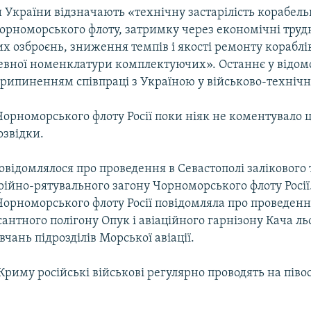
 України відзначають «технічну застарілість корабель
Чорноморського флоту, затримку через економічні тру
х озброєнь, зниження темпів і якості ремонту кораблів 
певної номенклатури комплектуючих». Останнє у відом
припиненням співпраці з Україною у військово-технічн
орноморського флоту Росії поки ніяк не коментувало ц
озвідки.
овідомлялося про проведення в Севастополі залікового
ійно-рятувального загону Чорноморського флоту Росії.
Чорноморського флоту Росії повідомляла про проведенн
антного полігону Опук і авіаційного гарнізону Кача ль
чань підрозділів Морської авіації.
 Криму російські військові регулярно проводять на піво