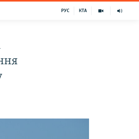
РУС
КТА
і
ння
у