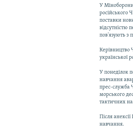
У Міноборони
російського 
поставки нови
відсутністю 
пов'язують з 
Керівництво Ч
української р
У понеділок п
навчання авар
прес-служба 
морського дес
тактичних нав
Після анексії
навчання.