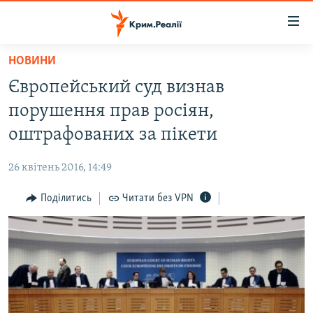
Доступність
посилання
Перейти
НОВИНИ
до
НОВИНИ
Європейський суд визнав
основного
ВОДА.КРИМ
матеріалу
порушення прав росіян,
ВІДЕО ТА ФОТО
Перейти
оштрафованих за пікети
до
ПОЛІТИКА
основної
26 квітень 2016, 14:49
БЛОГИ
навігації
Перейти
Поділитись
Читати без VPN
ПОГЛЯД
до
ІНТЕРВ'Ю
пошуку
ВСЕ ЗА ДЕНЬ
СПЕЦПРОЕКТИ
ЯК ОБІЙТИ БЛОКУВАННЯ
ДЕПОРТАЦІЯ