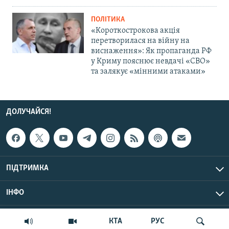
ПОЛІТИКА
«Короткострокова акція
перетворилася на війну на
виснаження»: Як пропаганда РФ
у Криму пояснює невдачі «СВО»
та залякує «мінними атаками»
ДОЛУЧАЙСЯ!
ПІДТРИМКА
ІНФО
© Крим.Реалії, 2026 | Усі права застережено.
КТА
РУС