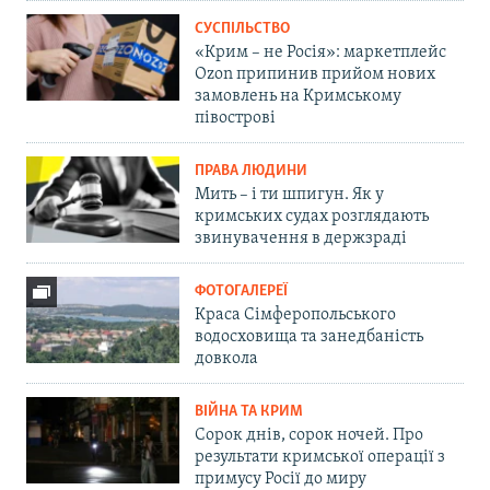
СУСПІЛЬСТВО
«Крим – не Росія»: маркетплейс
Ozon припинив прийом нових
замовлень на Кримському
півострові
ПРАВА ЛЮДИНИ
Мить – і ти шпигун. Як у
кримських судах розглядають
звинувачення в держзраді
ФОТОГАЛЕРЕЇ
Краса Сімферопольського
водосховища та занедбаність
довкола
ВІЙНА ТА КРИМ
Сорок днів, сорок ночей. Про
результати кримської операції з
примусу Росії до миру