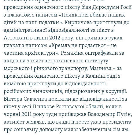
проведення одиночного пікету біля Держдуми Росії
з плакатом з написом «Психіатрія вбиває наших
дітей на наші податки». Кирпичова притягнули до
адміністративної відповідальності за пікет в
Астрахані в липні 2012 року: він тримав в руках
плакат з написом «Кремль не продається – це
частина архітектури». Ромахіна оштрафували за
акцію на захист астраханського інституту
морського і річкового транспорту, Мацнева – за
проведення одиночного пікету в Калінінграді з
вимогою притягнути до відповідальності
російських чиновників, підозрюваних у корупції.
Віктора Савченка притягли до відповідальності за
пікет у селі Пєшкове Ростовської області, коли в
червні 2011 року туди приїжджав Володимир Путін,
активіст заявляв, що влада ігнорує указ президента
про соціальну допомогу малозабезпеченим сім'ям.