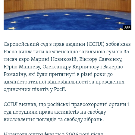
ВІДЕОУРОКИ «ELIFBE»
Русский
СВІДЧЕННЯ ОКУПАЦІЇ
Qırımtatar
УКРАЇНСЬКА ПРОБЛЕМА КРИМУ
ДОЛУЧАЙСЯ!
ІНФОГРАФІКА
Європейський суд з прав людини (ЄСПЛ) зобов'язав
Росію виплатити компенсацію загальною сумою 35
тисяч євро Марині Новиковій, Віктору Савченку,
Усі сайти RFE/RL
Юрію Мацневу, Олександру Кирпичову і Валерію
Ромахіну, які були притягнуті в різні роки до
адміністративної відповідальності за проведення
одиночних пікетів у Росії.
ЄСПЛ визнав, що російські правоохоронні органи і
суд порушили права активістів на свободу
висловлення поглядів та свободу зібрань.
Новикову оштрафували в 2006 році після