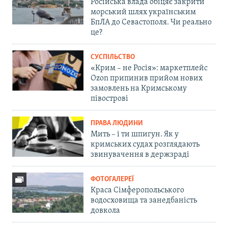
Російська влада обіцяє закрити
морський шлях українським
БпЛА до Севастополя. Чи реально
це?
СУСПІЛЬСТВО
«Крим – не Росія»: маркетплейс
Ozon припинив прийом нових
замовлень на Кримському
півострові
ПРАВА ЛЮДИНИ
Мить – і ти шпигун. Як у
кримських судах розглядають
звинувачення в держзраді
ФОТОГАЛЕРЕЇ
Краса Сімферопольського
водосховища та занедбаність
довкола