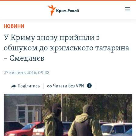
Доступність
посилання
Перейти
НОВИНИ
до
НОВИНИ
У Криму знову прийшли з
основного
ВОДА.КРИМ
матеріалу
обшуком до кримського татарина
ВІДЕО ТА ФОТО
Перейти
– Смедляєв
до
ПОЛІТИКА
основної
27 квітень 2016, 09:33
БЛОГИ
навігації
Перейти
Поділитись
Читати без VPN
ПОГЛЯД
до
ІНТЕРВ'Ю
пошуку
ВСЕ ЗА ДЕНЬ
СПЕЦПРОЕКТИ
ЯК ОБІЙТИ БЛОКУВАННЯ
ДЕПОРТАЦІЯ