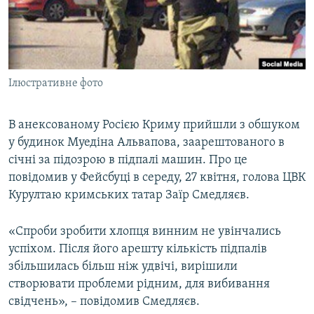
ВІДЕОУРОКИ «ELIFBE»
Русский
СВІДЧЕННЯ ОКУПАЦІЇ
Qırımtatar
УКРАЇНСЬКА ПРОБЛЕМА КРИМУ
Ілюстративне фото
ДОЛУЧАЙСЯ!
ІНФОГРАФІКА
В анексованому Росією Криму прийшли з обшуком
у будинок Муедіна Альвапова, заарештованого в
Усі сайти RFE/RL
січні за підозрою в підпалі машин. Про це
повідомив у Фейсбуці в середу, 27 квітня, голова ЦВК
Курултаю кримських татар Заїр Смедляєв.
«Спроби зробити хлопця винним не увінчались
успіхом. Після його арешту кількість підпалів
збільшилась більш ніж удвічі, вирішили
створювати проблеми рідним, для вибивання
свідчень», – повідомив Смедляєв.