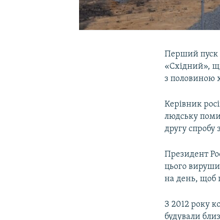
Перший пуск 
«Східний», що
з половиною 
Керівник рос
людську помил
другу спробу 
Президент Рос
цього вируши
на день, щоб 
З 2012 року к
будували близ