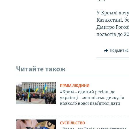
У Кремлі хочу
Казахстані, б
Дмитро Рогоз
польотів до 2
Поділитис
Читайте також
ПРАВА ЛЮДИНИ
«Крим – єдиний регіон, де
українці – меншість»: дискусія
навколо нової пам'ятної дати
СУСПІЛЬСТВО