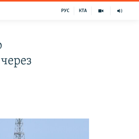
РУС
КТА
о
 через