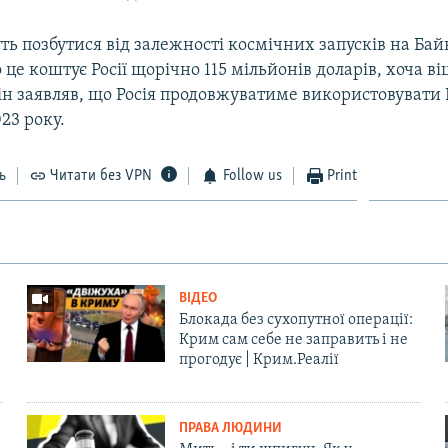
ть позбутися від залежності космічних запусків на Бай
о це коштує Росії щорічно 115 мільйонів доларів, хоча в
ін заявляв, що Росія продовжуватиме використовувати
023 року.
ь
Читати без VPN
Follow us
Print
ВІДЕО
Блокада без сухопутної операції:
Крим сам себе не заправить і не
прогодує | Крим.Реалії
ПРАВА ЛЮДИНИ