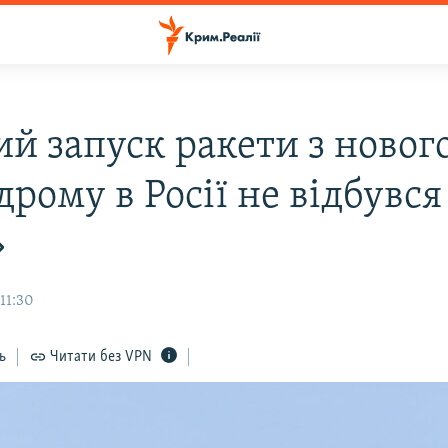
й запуск ракети з новог
рому в Росії не відбувся
»
 11:30
ь
Читати без VPN