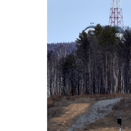
ВІДЕОУРОКИ «ELIFBE»
СВІДЧЕННЯ ОКУПАЦІЇ
УКРАЇНСЬКА ПРОБЛЕМА КРИМУ
ІНФОГРАФІКА