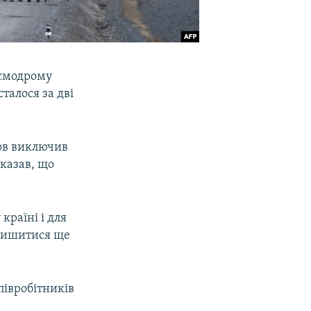
осмодрому
талося за дві
ров виключив
сказав, що
країні і для
алишитися ще
півробітників