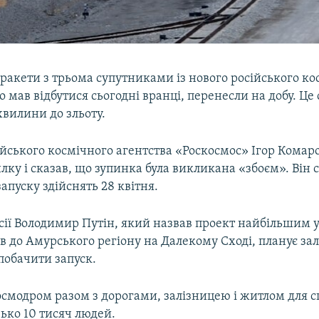
ракети з трьома супутниками із нового російського к
 мав відбутися сьогодні вранці, перенесли на добу. Це с
хвилини до зльоту.
ійського космічного агентства «Роскосмос» Ігор Кома
ку і сказав, що зупинка була викликана «збоєм». Він 
запуску здійснять 28 квітня.
ії Володимир Путін, який назвав проект найбільшим у 
в до Амурського регіону на Далекому Сході, планує з
побачити запуск.
осмодром разом з дорогами, залізницею і житлом для с
ько 10 тисяч людей.