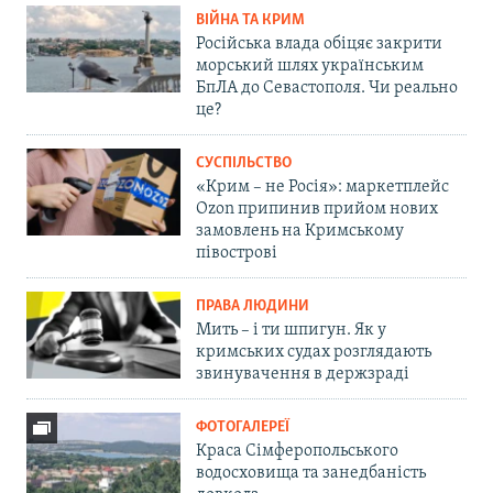
ВІЙНА ТА КРИМ
Російська влада обіцяє закрити
морський шлях українським
БпЛА до Севастополя. Чи реально
це?
СУСПІЛЬСТВО
«Крим – не Росія»: маркетплейс
Ozon припинив прийом нових
замовлень на Кримському
півострові
ПРАВА ЛЮДИНИ
Мить – і ти шпигун. Як у
кримських судах розглядають
звинувачення в держзраді
ФОТОГАЛЕРЕЇ
Краса Сімферопольського
водосховища та занедбаність