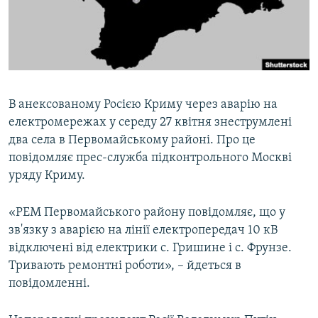
ВІДЕОУРОКИ «ELIFBE»
Русский
СВІДЧЕННЯ ОКУПАЦІЇ
Qırımtatar
УКРАЇНСЬКА ПРОБЛЕМА КРИМУ
ДОЛУЧАЙСЯ!
ІНФОГРАФІКА
В анексованому Росією Криму через аварію на
електромережах у середу 27 квітня знеструмлені
два села в Первомайському районі. Про це
Усі сайти RFE/RL
повідомляє прес-служба підконтрольного Москві
уряду Криму.
«РЕМ Первомайського району повідомляє, що у
зв'язку з аварією на лінії електропередач 10 кВ
відключені від електрики с. Гришине і с. Фрунзе.
Тривають ремонтні роботи», – йдеться в
повідомленні.