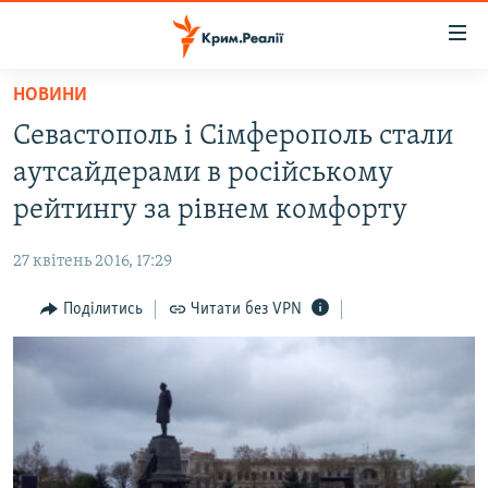
Доступність
посилання
Перейти
НОВИНИ
до
НОВИНИ
Севастополь і Сімферополь стали
основного
ВОДА.КРИМ
матеріалу
аутсайдерами в російському
ВІДЕО ТА ФОТО
Перейти
рейтингу за рівнем комфорту
до
ПОЛІТИКА
основної
27 квітень 2016, 17:29
БЛОГИ
навігації
Перейти
Поділитись
Читати без VPN
ПОГЛЯД
до
ІНТЕРВ'Ю
пошуку
ВСЕ ЗА ДЕНЬ
СПЕЦПРОЕКТИ
ЯК ОБІЙТИ БЛОКУВАННЯ
ДЕПОРТАЦІЯ