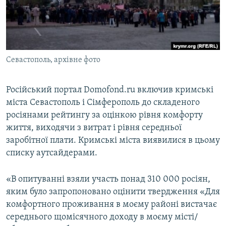
ВІДЕОУРОКИ «ELIFBE»
Русский
СВІДЧЕННЯ ОКУПАЦІЇ
Qırımtatar
УКРАЇНСЬКА ПРОБЛЕМА КРИМУ
Севастополь, архівне фото
ДОЛУЧАЙСЯ!
ІНФОГРАФІКА
Російський портал Domofond.ru включив кримські
міста Севастополь і Сімферополь до складеного
Усі сайти RFE/RL
росіянами рейтингу за оцінкою рівня комфорту
життя, виходячи з витрат і рівня середньої
заробітної плати. Кримські міста виявилися в цьому
списку аутсайдерами.
«В опитуванні взяли участь понад 310 000 росіян,
яким було запропоновано оцінити твердження «Для
комфортного проживання в моєму районі вистачає
середнього щомісячного доходу в моєму місті/