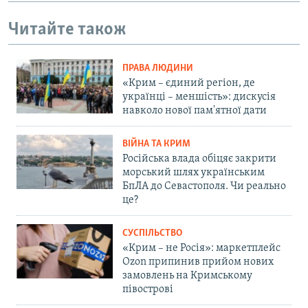
Читайте також
ПРАВА ЛЮДИНИ
«Крим – єдиний регіон, де
українці – меншість»: дискусія
навколо нової пам'ятної дати
ВІЙНА ТА КРИМ
Російська влада обіцяє закрити
морський шлях українським
БпЛА до Севастополя. Чи реально
це?
СУСПІЛЬСТВО
«Крим – не Росія»: маркетплейс
Ozon припинив прийом нових
замовлень на Кримському
півострові