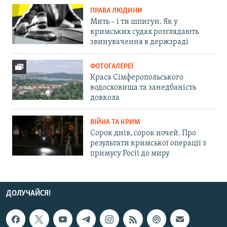
ПРАВА ЛЮДИНИ
Мить – і ти шпигун. Як у
кримських судах розглядають
звинувачення в держзраді
ФОТОГАЛЕРЕЇ
Краса Сімферопольського
водосховища та занедбаність
довкола
ВІЙНА ТА КРИМ
Сорок днів, сорок ночей. Про
результати кримської операції з
примусу Росії до миру
ДОЛУЧАЙСЯ!