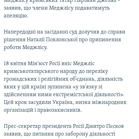
Меджлісу кримських татар Наріман Джелял –
заявив, що члени Меджлісу подаватимуть
апеляцію.
Напередодні на засіданні суд долучив до справи
рішення Наталії Поклонської про припинення
роботи Меджлісу.
18 квітня Мін'юст Росії вніс Меджліс
кримськотатарського народу до переліку
громадських і релігійних об'єднань, діяльність
яких у цій країні зупинена «у зв'язку зі
здійсненням ними екстремістської діяльності».
Цей крок засудили Україна, низка міжнародних
організацій і правозахисників.
Прес-секретар президента Росії Дмитро Пєсков
заявив, що питання про заборону діяльності