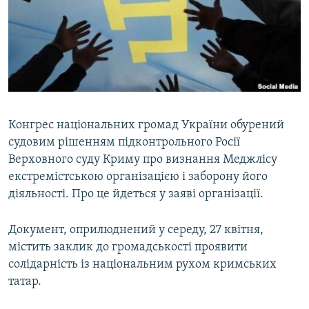
ВІДЕОУРОКИ «ELIFBE»
Русский
СВІДЧЕННЯ ОКУПАЦІЇ
Qırımtatar
УКРАЇНСЬКА ПРОБЛЕМА КРИМУ
ДОЛУЧАЙСЯ!
ІНФОГРАФІКА
Конгрес національних громад України обурений
судовим рішенням підконтрольного Росії
Усі сайти RFE/RL
Верховного суду Криму про визнання Меджлісу
екстремістською організацією і заборону його
діяльності. Про це йдеться у заяві організації.
Документ, оприлюднений у середу, 27 квітня,
містить заклик до громадськості проявити
солідарність із національним рухом кримських
татар.