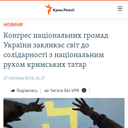
Доступність
посилання
Перейти
НОВИНИ
до
НОВИНИ
Конгрес національних громад
основного
ВОДА.КРИМ
матеріалу
України закликає світ до
ВІДЕО ТА ФОТО
Перейти
солідарності з національним
до
ПОЛІТИКА
рухом кримських татар
основної
БЛОГИ
навігації
27 квітень 2016, 21:17
Перейти
ПОГЛЯД
до
Поділитись
Читати без VPN
ІНТЕРВ'Ю
пошуку
ВСЕ ЗА ДЕНЬ
СПЕЦПРОЕКТИ
ЯК ОБІЙТИ БЛОКУВАННЯ
ДЕПОРТАЦІЯ