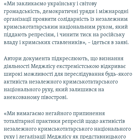
«Ми закликаємо українську і світову
громадськість, демократичні уряди і міжнародні
організації проявити солідарність із незалежним
кримськотатарським національним рухом, який
піддають репресіям, і чинити тиск на російську
владу і кримських ставлеників», – ідеться в заяві.
Автори документа підкреслюють, що визнання
діяльності Меджлісу екстремістською відкриває
широкі можливості для переслідування будь-якого
активіста незалежного кримськотатарського
національного руху, який залишився на
анексованому півострові.
«Ми вимагаємо негайного припинення
тоталітарної практики репресій щодо активістів
незалежного кримськотатарського національного
руху і легалізації Меджлісу як представницького