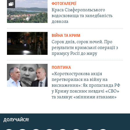
ФОТОГАЛЕРЕЇ
Краса Сімферопольського
водосховища та занедбаність
довкола
ВІЙНА ТА КРИМ
Сорок днів, сорок ночей. Про
результати кримської операції з
примусу Росії до миру
ПОЛІТИКА
«Короткострокова акція
перетворилася на війну на
виснаження»: Як пропаганда РФ
у Криму пояснює невдачі «СВО»
та залякує «мінними атаками»
ДОЛУЧАЙСЯ!