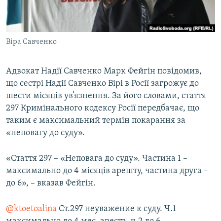
ВІДЕОУРОКИ «ELIFBE»
Русский
СВІДЧЕННЯ ОКУПАЦІЇ
Qırımtatar
Віра Савченко
УКРАЇНСЬКА ПРОБЛЕМА КРИМУ
ДОЛУЧАЙСЯ!
ІНФОГРАФІКА
Адвокат Надії Савченко Марк Фейгін повідомив,
що сестрі Надії Савченко Вірі в Росії загрожує до
шести місяців ув’язнення. За його словами, стаття
Усі сайти RFE/RL
297 Кримінального кодексу Росії передбачає, що
таким є максимальний термін покарання за
«неповагу до суду».
«Стаття 297 – «Неповага до суду». Частина 1 –
максимально до 4 місяців арешту, частина друга –
до 6», – вказав Фейгін.
@ktoetoalina
Ст.297 неуважение к суду. Ч.1