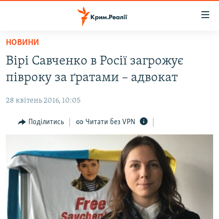
Доступність
посилання
Перейти
НОВИНИ
до
НОВИНИ
Вірі Савченко в Росії загрожує
основного
ВОДА.КРИМ
матеріалу
півроку за ґратами – адвокат
ВІДЕО ТА ФОТО
Перейти
до
28 квітень 2016, 10:05
ПОЛІТИКА
основної
БЛОГИ
Поділитись
Читати без VPN
навігації
Перейти
ПОГЛЯД
до
ІНТЕРВ'Ю
пошуку
ВСЕ ЗА ДЕНЬ
СПЕЦПРОЕКТИ
ЯК ОБІЙТИ БЛОКУВАННЯ
ДЕПОРТАЦІЯ