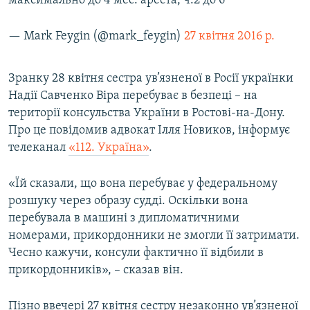
максимально до 4 мес. ареста, ч.2 до 6
— Mark Feygin (@mark_feygin)
27 квітня 2016 р.
Зранку 28 квітня сестра ув’язненої в Росії українки
Надії Савченко Віра перебуває в безпеці – на
території консульства України в Ростові-на-Дону.
Про це повідомив адвокат Ілля Новиков, інформує
телеканал
«112. Україна»
.
«Їй сказали, що вона перебуває у федеральному
розшуку через образу судді. Оскільки вона
перебувала в машині з дипломатичними
номерами, прикордонники не змогли її затримати.
Чесно кажучи, консули фактично її відбили в
прикордонників», – сказав він.
Пізно ввечері 27 квітня сестру незаконно ув’язненої