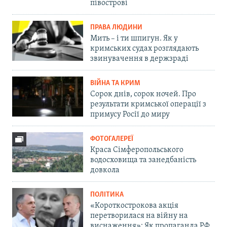
півострові
ПРАВА ЛЮДИНИ
Мить – і ти шпигун. Як у
кримських судах розглядають
звинувачення в держзраді
ВІЙНА ТА КРИМ
Сорок днів, сорок ночей. Про
результати кримської операції з
примусу Росії до миру
ФОТОГАЛЕРЕЇ
Краса Сімферопольського
водосховища та занедбаність
довкола
ПОЛІТИКА
«Короткострокова акція
перетворилася на війну на
виснаження»: Як пропаганда РФ