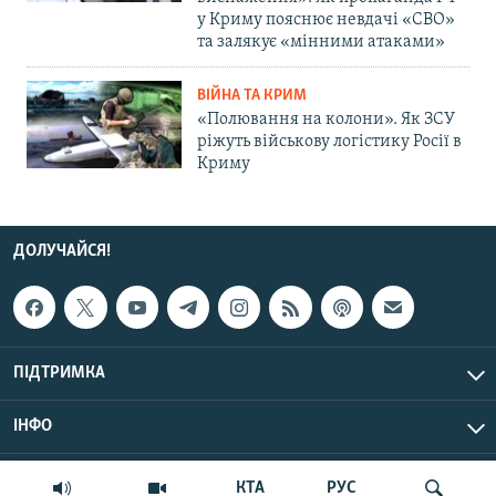
у Криму пояснює невдачі «СВО»
та залякує «мінними атаками»
ВІЙНА ТА КРИМ
«Полювання на колони». Як ЗСУ
ріжуть військову логістику Росії в
Криму
ДОЛУЧАЙСЯ!
ПІДТРИМКА
ІНФО
© Крим.Реалії, 2026 | Усі права застережено.
КТА
РУС