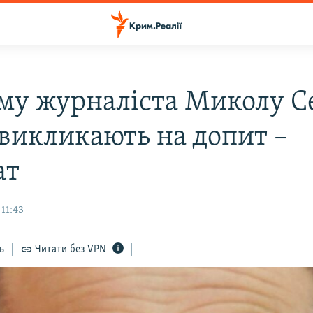
му журналіста Миколу С
 викликають на допит –
ат
 11:43
ь
Читати без VPN