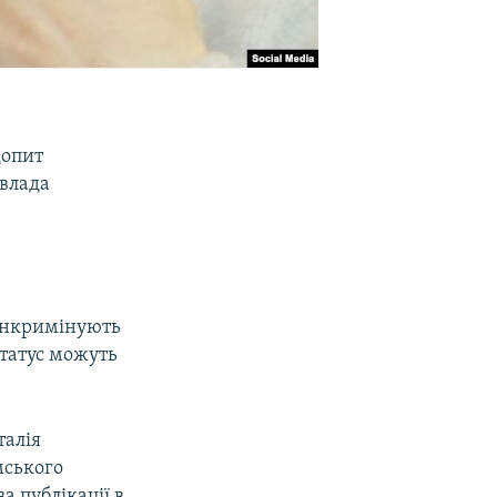
допит
влада
інкримінують
Статус можуть
талія
мського
а публікації в