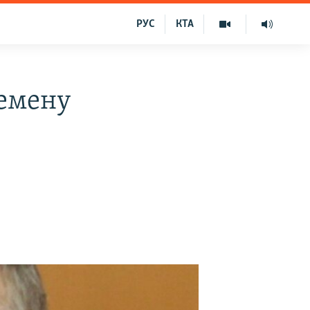
РУС
КТА
емену