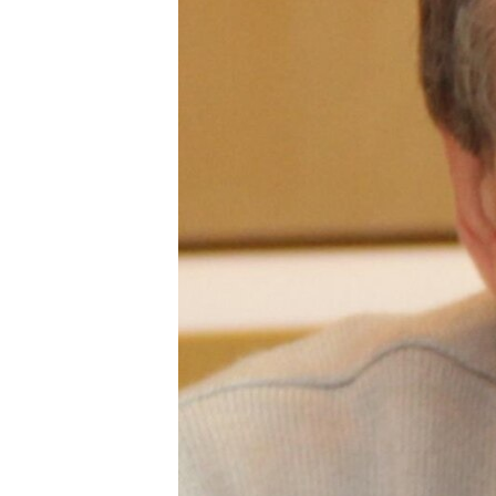
ВІДЕОУРОКИ «ELIFBE»
СВІДЧЕННЯ ОКУПАЦІЇ
УКРАЇНСЬКА ПРОБЛЕМА КРИМУ
ІНФОГРАФІКА