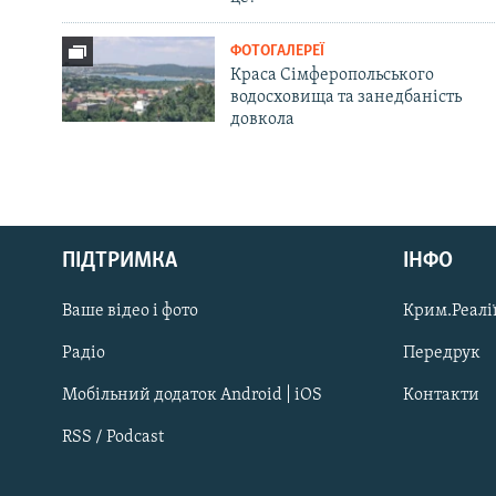
ФОТОГАЛЕРЕЇ
Краса Сімферопольського
водосховища та занедбаність
довкола
Русский
ПІДТРИМКА
ІНФО
Qırımtatar
Ваше відео і фото
Крим.Реалії
ДОЛУЧАЙСЯ!
Радіо
Передрук
Мобільний додаток Android | iOS
Контакти
RSS / Podcast
Усі сайти RFE/RL