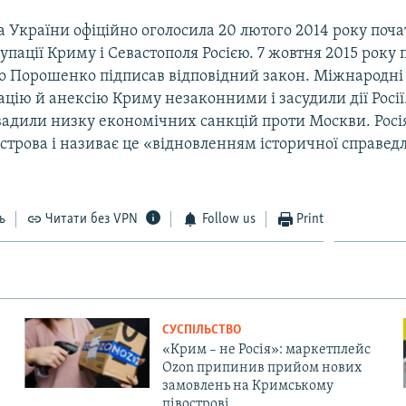
 України офіційно оголосила 20 лютого 2014 року поч
упації Криму і Севастополя Росією. 7 жовтня 2015 року
о Порошенко підписав відповідний закон. Міжнародні 
цію й анексію Криму незаконними і засудили дії Росії
вадили низку економічних санкцій проти Москви. Росі
строва і називає це «відновленням історичної справедл
ь
Читати без VPN
Follow us
Print
СУСПІЛЬСТВО
«Крим – не Росія»: маркетплейс
Ozon припинив прийом нових
замовлень на Кримському
півострові