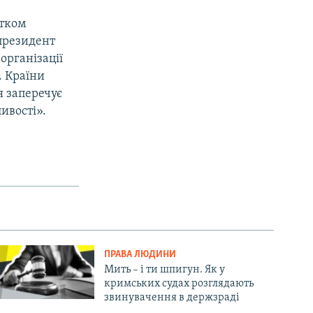
атком
 президент
організації
. Країни
я заперечує
ивості».
ПРАВА ЛЮДИНИ
Мить – і ти шпигун. Як у
кримських судах розглядають
звинувачення в держзраді