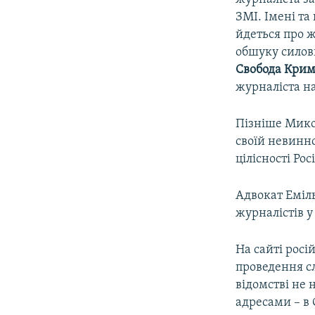
ЗМІ. Імені та
йдеться про ж
обшуку силов
Свобода Крим.
журналіста на
Пізніше Микол
своїй невинн
цілісності Росі
Адвокат Еміль
журналістів у
На сайті росі
проведення сл
відомстві не 
адресами – в 