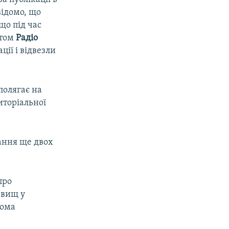
відомо, що
що під час
ктом
Радiо
ції і відвезли
полягає на
иторіальної
мання ще двох
про
звищ у
ьома