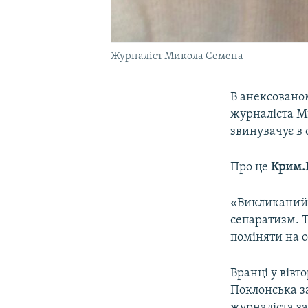
Журналіст Микола Семена
В анексовано
журналіста М
звинувачує в 
Про це
Крим.Р
«Викликаний 
сепаратизм. Т
поміняти на о
Вранці у вівт
Поклонська з
журналіста за