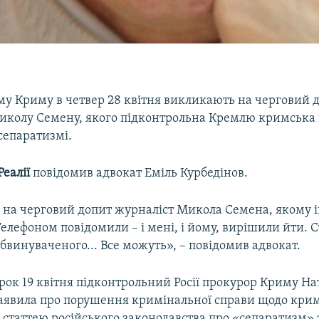
му Криму в четвер 28 квітня викликають на черговий 
иколу Семену, якого підконтрольна Кремлю кримська 
сепаратизмі.
еалії
повідомив адвокат Еміль Курбедінов.
на черговий допит журналіст Микола Семена, якому 
елефоном повідомили – і мені, і йому, вирішили йти. 
бвинуваченого... Все можуть», – повідомив адвокат.
орок 19 квітня підконтрольний Росії прокурор Криму На
аявила про порушення кримінальної справи щодо кри
 статтею російського законодавства про «сепаратизм» з