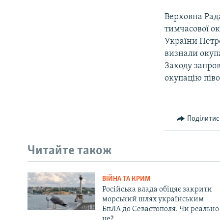
Верховна Рада
тимчасової ок
України Петр
визнали окупа
Заходу запро
окупацію піво
Поділитис
Читайте також
ВІЙНА ТА КРИМ
Російська влада обіцяє закрити
морський шлях українським
БпЛА до Севастополя. Чи реально
це?