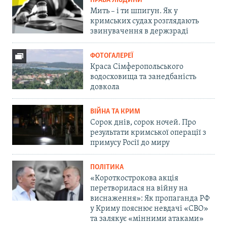
ПРАВА ЛЮДИНИ
Мить – і ти шпигун. Як у
кримських судах розглядають
звинувачення в держзраді
ФОТОГАЛЕРЕЇ
Краса Сімферопольського
водосховища та занедбаність
довкола
ВІЙНА ТА КРИМ
Сорок днів, сорок ночей. Про
результати кримської операції з
примусу Росії до миру
ПОЛІТИКА
«Короткострокова акція
перетворилася на війну на
виснаження»: Як пропаганда РФ
у Криму пояснює невдачі «СВО»
та залякує «мінними атаками»