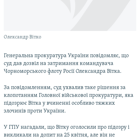
ВІДЕОУРОКИ «ELIFBE»
Русский
СВІДЧЕННЯ ОКУПАЦІЇ
Qırımtatar
УКРАЇНСЬКА ПРОБЛЕМА КРИМУ
Олександр Вітко
ДОЛУЧАЙСЯ!
ІНФОГРАФІКА
Генеральна прокуратура України повідомляє, що
суд дав дозвіл на затримання командувача
Усі сайти RFE/RL
Чорноморського флоту Росії Олександра Вітка.
За повідомленням, суд ухвалив таке рішення за
клопотанням Головної військової прокуратури, яка
підозрює Вітка у вчиненні особливо тяжких
злочинів проти України.
У ГПУ нагадали, що Вітку оголосили про підозру і
викликали на допит на 25 квітня, але він не