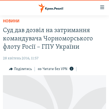
Доступність
посилання
Перейти
НОВИНИ
до
НОВИНИ
Суд дав дозвіл на затримання
основного
ВОДА.КРИМ
матеріалу
командувача Чорноморського
ВІДЕО ТА ФОТО
Перейти
флоту Росії – ГПУ України
до
ПОЛІТИКА
основної
28 квітень 2016, 11:57
БЛОГИ
навігації
Перейти
Поділитись
Читати без VPN
ПОГЛЯД
до
ІНТЕРВ'Ю
пошуку
ВСЕ ЗА ДЕНЬ
СПЕЦПРОЕКТИ
ЯК ОБІЙТИ БЛОКУВАННЯ
ДЕПОРТАЦІЯ