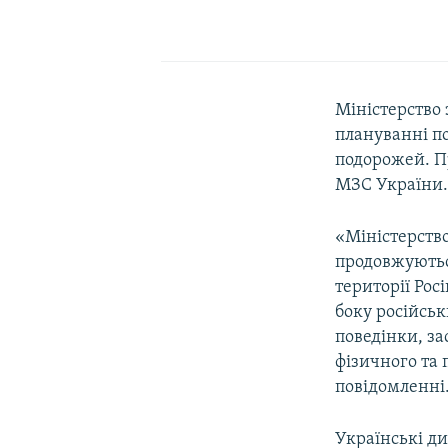
Міністерство
плануванні по
подорожей. П
МЗС України
«Міністерств
продовжуютьс
території Рос
боку російськ
поведінки, з
фізичного та 
повідомленні
Українські д