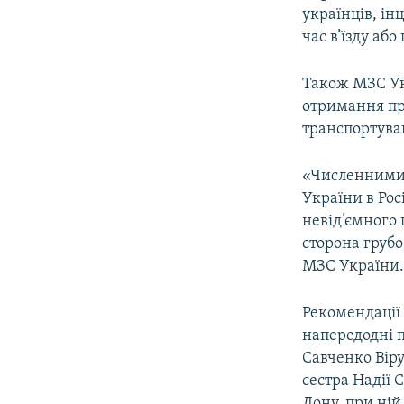
українців, ін
час в’їзду або
Також МЗС Ук
отримання пр
транспортува
«Численними 
України в Рос
невід’ємного 
сторона груб
МЗС України
Рекомендації 
напередодні п
Савченко Віру
сестра Надії 
Дону, при ній