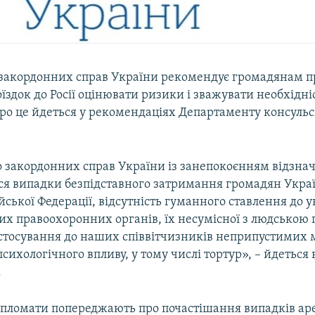
 закордонних справ України рекомендує громадянам п
їздок до Росії оцінювати ризики і зважувати необхідні
ро це йдеться у рекомендаціях Департаменту консульс
.
о закордонних справ України із занепокоєнням відзнач
я випадки безпідставного затримання громадян Укра
ійської Федерації, відсутність гуманного ставлення до у
их правоохоронних органів, їх несумісної з людською 
астосування до наших співвітчизників неприпустимих 
психологічного впливу, у тому числі тортур», – йдеться 
.
ипломати попереджають про почастішання випадків ар