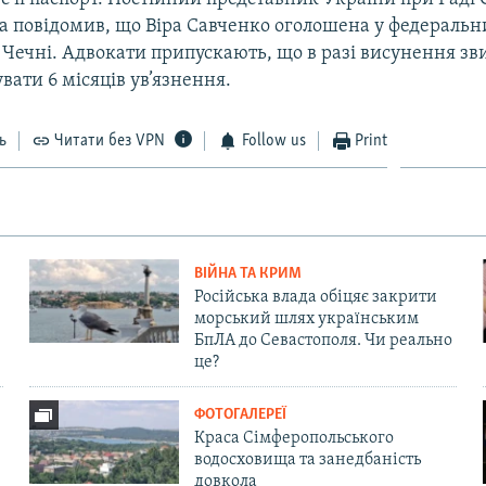
а повідомив, що Віра Савченко оголошена у федеральн
в Чечні. Адвокати припускають, що в разі висунення зв
ати 6 місяців ув’язнення.
ь
Читати без VPN
Follow us
Print
ВІЙНА ТА КРИМ
Російська влада обіцяє закрити
морський шлях українським
БпЛА до Севастополя. Чи реально
це?
ФОТОГАЛЕРЕЇ
Краса Сімферопольського
водосховища та занедбаність
довкола