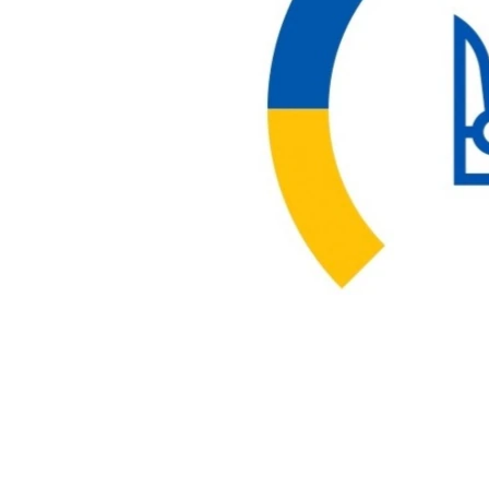
ВІДЕОУРОКИ «ELIFBE»
СВІДЧЕННЯ ОКУПАЦІЇ
УКРАЇНСЬКА ПРОБЛЕМА КРИМУ
ІНФОГРАФІКА