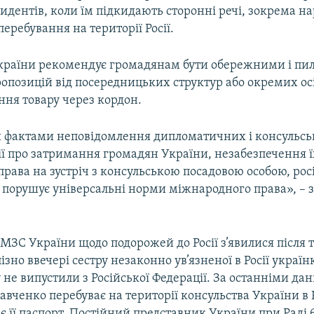
цидентів, коли їм підкидають сторонні речі, зокрема н
 перебування на території Росії.
раїни рекомендує громадянам бути обережними і пил
опозицій від посередницьких структур або окремих ос
ння товару через кордон.
фактами неповідомлення дипломатичних і консульсь
ії про затримання громадян України, незабезпечення 
права на зустріч з консульською посадовою особою, рос
о порушує універсальні норми міжнародного права», – 
.
МЗС України щодо подорожей до Росії з’явилися після т
ізно ввечері сестру незаконно ув’язненої в Росії україн
 не випустили з Російської Федерації. За останніми да
Савченко перебуває на території консульства України в 
 є її паспорт. Постійний представник України при Раді