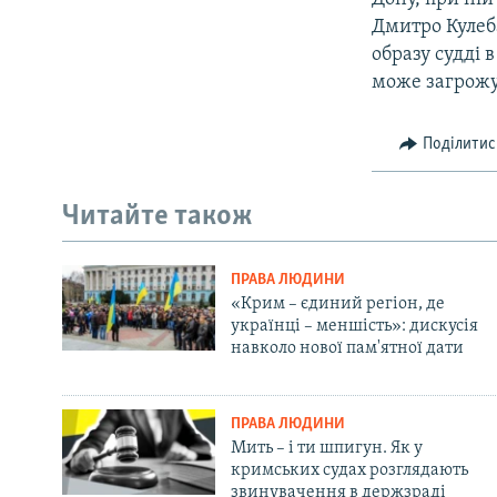
Дмитро Кулеб
образу судді 
може загрожув
Поділитис
Читайте також
ПРАВА ЛЮДИНИ
«Крим – єдиний регіон, де
українці – меншість»: дискусія
навколо нової пам'ятної дати
ПРАВА ЛЮДИНИ
Мить – і ти шпигун. Як у
кримських судах розглядають
звинувачення в держзраді