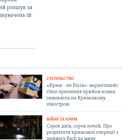
ий розшук за
инувачень їй
СУСПІЛЬСТВО
«Крим – не Росія»: маркетплейс
Ozon припинив прийом нових
замовлень на Кримському
півострові
ВІЙНА ТА КРИМ
Сорок днів, сорок ночей. Про
результати кримської операції з
примусу Росії до миру