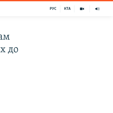
РУС
КТА
ам
х до