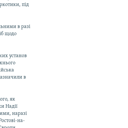
аркотики, під
ьними в разі
іб щодо
ких установ
їхнього
ійська
зазначили в
ого, як
ки Надії
ними, наразі
Ростові-на-
 Європи