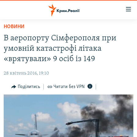
Доступність
посилання
Перейти
НОВИНИ
до
НОВИНИ
В аеропорту Сімферополя при
основного
ВОДА.КРИМ
матеріалу
умовній катастрофі літака
ВІДЕО ТА ФОТО
Перейти
«врятували» 9 осіб із 149
до
ПОЛІТИКА
основної
28 квітень 2016, 19:10
БЛОГИ
навігації
Перейти
Поділитись
Читати без VPN
ПОГЛЯД
до
ІНТЕРВ'Ю
пошуку
ВСЕ ЗА ДЕНЬ
СПЕЦПРОЕКТИ
ЯК ОБІЙТИ БЛОКУВАННЯ
ДЕПОРТАЦІЯ