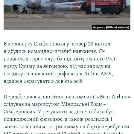
ВІДЕОУРОКИ «ELIFBE»
Русский
СВІДЧЕННЯ ОКУПАЦІЇ
Qırımtatar
УКРАЇНСЬКА ПРОБЛЕМА КРИМУ
ДОЛУЧАЙСЯ!
ІНФОГРАФІКА
В аеропорту Сімферополя у четвер 28 квітня
відбулись командно-штабні навчання. Як
повідомляє прес-служба підконтрольного Росії
Усі сайти RFE/RL
уряду Криму, за легендою, під час заходу на
посадку зазнав катастрофи літак Airbus A319,
вдалося «врятувати» дев'ять осіб.
Передбачалося, що літак авіакомпанії «Bear Airline»
слідував за маршрутом Мінеральні Води –
Сімферополь. У результаті падіння нібито був
пошкоджений фюзеляж, а також розлилось і
зайнялося паливо. «При цьому на борту перебували