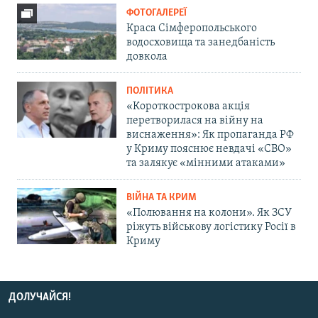
ФОТОГАЛЕРЕЇ
Краса Сімферопольського
водосховища та занедбаність
довкола
ПОЛІТИКА
«Короткострокова акція
перетворилася на війну на
виснаження»: Як пропаганда РФ
у Криму пояснює невдачі «СВО»
та залякує «мінними атаками»
ВІЙНА ТА КРИМ
«Полювання на колони». Як ЗСУ
ріжуть військову логістику Росії в
Криму
ДОЛУЧАЙСЯ!