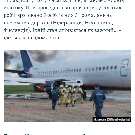
149 людей, у тому числі 12 дітей, а також 5 членів
екіпажу. При проведенні аварійно-рятувальних
робіт врятовано 9 осіб, із них 3 громадянина
іноземних держав (Нідерланди, Німеччина,
Фінляндія). Їхній стан оцінюється як важкий», –
ідеться в повідомленні.