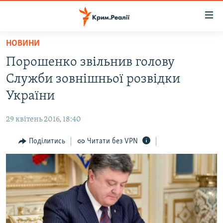
Доступність
посилання
Перейти
НОВИНИ
до
НОВИНИ
Порошенко звільнив голову
основного
ВОДА.КРИМ
матеріалу
Служби зовнішньої розвідки
ВІДЕО ТА ФОТО
Перейти
України
до
ПОЛІТИКА
основної
29 квітень 2016, 18:40
БЛОГИ
навігації
Перейти
Поділитись
Читати без VPN
ПОГЛЯД
до
ІНТЕРВ'Ю
пошуку
ВСЕ ЗА ДЕНЬ
СПЕЦПРОЕКТИ
ЯК ОБІЙТИ БЛОКУВАННЯ
ДЕПОРТАЦІЯ