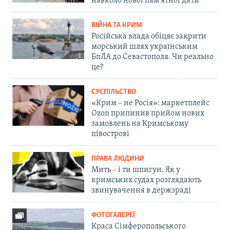
навколо нової пам'ятної дати
ВІЙНА ТА КРИМ
Російська влада обіцяє закрити
морський шлях українським
БпЛА до Севастополя. Чи реально
це?
СУСПІЛЬСТВО
«Крим – не Росія»: маркетплейс
Ozon припинив прийом нових
замовлень на Кримському
півострові
ПРАВА ЛЮДИНИ
Мить – і ти шпигун. Як у
кримських судах розглядають
звинувачення в держзраді
ФОТОГАЛЕРЕЇ
Краса Сімферопольського