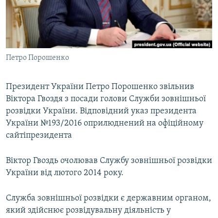
ВІДЕОУРОКИ «ELIFBE»
Русский
СВІДЧЕННЯ ОКУПАЦІЇ
Qırımtatar
УКРАЇНСЬКА ПРОБЛЕМА КРИМУ
Петро Порошенко
ДОЛУЧАЙСЯ!
ІНФОГРАФІКА
Президент України Петро Порошенко звільнив
Віктора Гвоздя з посади голови Служби зовнішньої
Усі сайти RFE/RL
розвідки України. Відповідний указ президента
України №193/2016 оприлюднений на офіційному
сайтіпрезидента
Віктор Гвоздь очолював Службу зовнішньої розвідки
України від лютого 2014 року.
Служба зовнішньої розвідки є державним органом,
який здійснює розвідувальну діяльність у