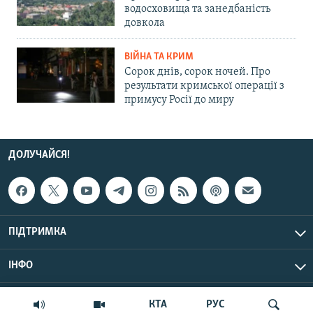
водосховища та занедбаність
довкола
ВІЙНА ТА КРИМ
Сорок днів, сорок ночей. Про
результати кримської операції з
примусу Росії до миру
ДОЛУЧАЙСЯ!
ПІДТРИМКА
ІНФО
© Крим.Реалії, 2026 | Усі права застережено.
КТА
РУС