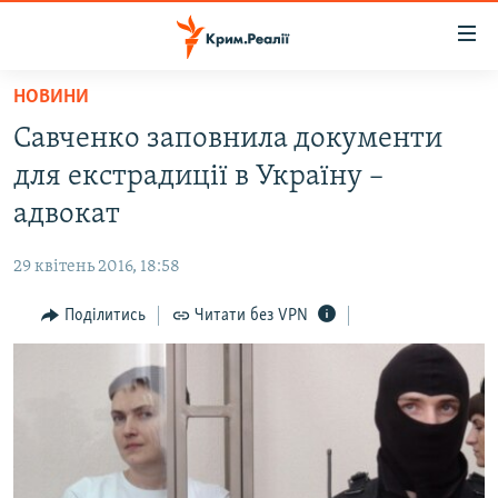
Доступність
посилання
Перейти
НОВИНИ
до
НОВИНИ
Савченко заповнила документи
основного
ВОДА.КРИМ
матеріалу
для екстрадиції в Україну –
ВІДЕО ТА ФОТО
Перейти
адвокат
до
ПОЛІТИКА
основної
29 квітень 2016, 18:58
БЛОГИ
навігації
Перейти
Поділитись
Читати без VPN
ПОГЛЯД
до
ІНТЕРВ'Ю
пошуку
ВСЕ ЗА ДЕНЬ
СПЕЦПРОЕКТИ
ЯК ОБІЙТИ БЛОКУВАННЯ
ДЕПОРТАЦІЯ