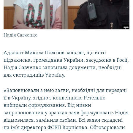
ВІДЕОУРОКИ «ELIFBE»
Русский
СВІДЧЕННЯ ОКУПАЦІЇ
Qırımtatar
УКРАЇНСЬКА ПРОБЛЕМА КРИМУ
Надія Савченко
ДОЛУЧАЙСЯ!
ІНФОГРАФІКА
Адвокат Микола Полозов заявляє, що його
підзахисна, громадянка України, засуджена в Росії,
Усі сайти RFE/RL
Надія Савченко заповнила документи, необхідні
для екстрадиціїв Україну.
«Заповнювали з нею заяви, необхідні для передачі
її в Україну, згідно з конвенцією. Ретельно
вибирали формулювання. Від низки
запропонованих у зразках заяв формулювань Надія
відмовилася, замінила своїми. Всі заяви складені
на ім’я директора ФСВП Корнієнка. Обговорювали