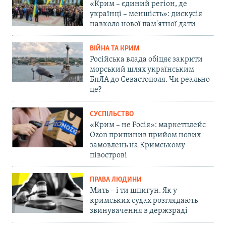
«Крим – єдиний регіон, де
українці – меншість»: дискусія
навколо нової пам'ятної дати
ВІЙНА ТА КРИМ
Російська влада обіцяє закрити
морський шлях українським
БпЛА до Севастополя. Чи реально
це?
СУСПІЛЬСТВО
«Крим – не Росія»: маркетплейс
Ozon припинив прийом нових
замовлень на Кримському
півострові
ПРАВА ЛЮДИНИ
Мить – і ти шпигун. Як у
кримських судах розглядають
звинувачення в держзраді