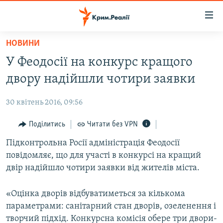
Доступність
посилання
Перейти
НОВИНИ
до
НОВИНИ
У Феодосії на конкурс кращого
основного
ВОДА.КРИМ
матеріалу
двору надійшли чотири заявки
ВІДЕО ТА ФОТО
Перейти
до
30 квітень 2016, 09:56
ПОЛІТИКА
основної
БЛОГИ
Поділитись
Читати без VPN
навігації
Перейти
ПОГЛЯД
Підконтрольна Росії адміністрація Феодосії
до
повідомляє, що для участі в конкурсі на кращий
ІНТЕРВ'Ю
пошуку
двір надійшло чотири заявки від жителів міста.
ВСЕ ЗА ДЕНЬ
«Оцінка дворів відбуватиметься за кількома
СПЕЦПРОЕКТИ
параметрами: санітарний стан дворів, озеленення і
ЯК ОБІЙТИ БЛОКУВАННЯ
ДЕПОРТАЦІЯ
творчий підхід. Конкурсна комісія обере три двори-