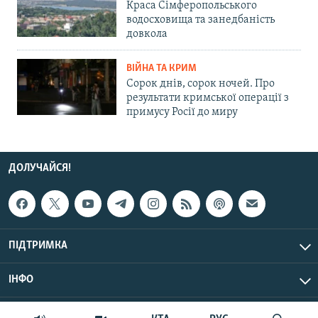
Краса Сімферопольського
водосховища та занедбаність
довкола
ВІЙНА ТА КРИМ
Сорок днів, сорок ночей. Про
результати кримської операції з
примусу Росії до миру
ДОЛУЧАЙСЯ!
ПІДТРИМКА
ІНФО
© Крим.Реалії, 2026 | Усі права застережено.