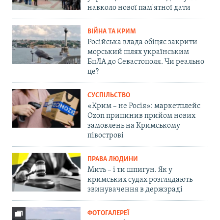
навколо нової пам'ятної дати
ВІЙНА ТА КРИМ
Російська влада обіцяє закрити
морський шлях українським
БпЛА до Севастополя. Чи реально
це?
СУСПІЛЬСТВО
«Крим – не Росія»: маркетплейс
Ozon припинив прийом нових
замовлень на Кримському
півострові
ПРАВА ЛЮДИНИ
Мить – і ти шпигун. Як у
кримських судах розглядають
звинувачення в держзраді
ФОТОГАЛЕРЕЇ