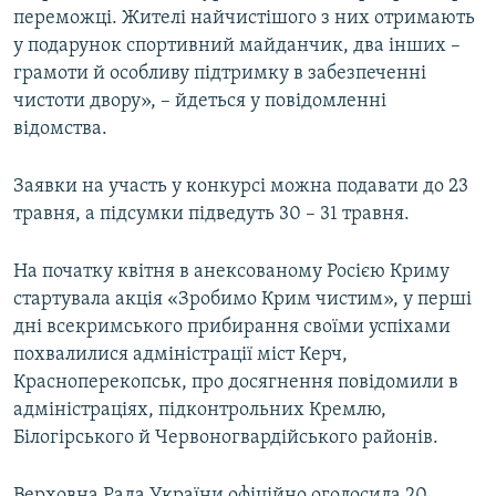
переможці. Жителі найчистішого з них отримають
ВІДЕОУРОКИ «ELIFBE»
Русский
у подарунок спортивний майданчик, два інших –
СВІДЧЕННЯ ОКУПАЦІЇ
грамоти й особливу підтримку в забезпеченні
Qırımtatar
чистоти двору», – йдеться у повідомленні
УКРАЇНСЬКА ПРОБЛЕМА КРИМУ
відомства.
ДОЛУЧАЙСЯ!
ІНФОГРАФІКА
Заявки на участь у конкурсі можна подавати до 23
травня, а підсумки підведуть 30 – ​31 травня.
Усі сайти RFE/RL
На початку квітня в анексованому Росією Криму
стартувала акція «Зробимо Крим чистим», у перші
дні всекримського прибирання своїми успіхами
похвалилися адміністрації міст Керч,
Красноперекопськ, про досягнення повідомили в
адміністраціях, підконтрольних Кремлю,
Білогірського й Червоногвардійського районів.
Верховна Рада України офіційно оголосила 20