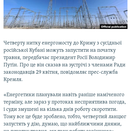
ВІДЕОУРОКИ «ELIFBE»
Русский
СВІДЧЕННЯ ОКУПАЦІЇ
Qırımtatar
УКРАЇНСЬКА ПРОБЛЕМА КРИМУ
ДОЛУЧАЙСЯ!
ІНФОГРАФІКА
Четверту нитку енергомосту до Криму з сусідньої
російської Кубані можуть запустити на початку
травня, передбачає президент Росії Володимир
Усі сайти RFE/RL
Путін. Про це він сказав на зустрічі з членами Ради
законодавців 29 квітня, повідомляє прес-служба
Кремля.
«Енергетики планували навіть раніше наміченого
терміну, але зараз у протоках несприятлива погода,
і суди змушені на кілька днів роботу скоротити.
Тому все це буде зроблено, тобто, четвертий ланцюг
запустять у дію, думаю, що найближчими днями,