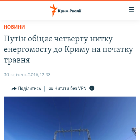
Доступність
посилання
Перейти
НОВИНИ
до
НОВИНИ
Путін обіцяє четверту нитку
основного
ВОДА.КРИМ
матеріалу
енергомосту до Криму на початку
ВІДЕО ТА ФОТО
Перейти
травня
до
ПОЛІТИКА
основної
30 квітень 2016, 12:33
БЛОГИ
навігації
Перейти
Поділитись
Читати без VPN
ПОГЛЯД
до
ІНТЕРВ'Ю
пошуку
ВСЕ ЗА ДЕНЬ
СПЕЦПРОЕКТИ
ЯК ОБІЙТИ БЛОКУВАННЯ
ДЕПОРТАЦІЯ