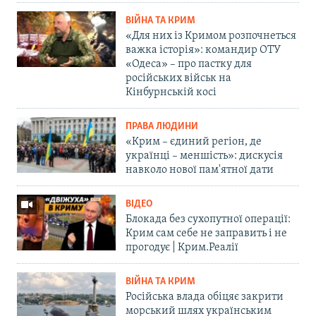
ВІЙНА ТА КРИМ
«Для них із Кримом розпочнеться
важка історія»: командир ОТУ
«Одеса» – про пастку для
російських військ на
Кінбурнській косі
ПРАВА ЛЮДИНИ
«Крим – єдиний регіон, де
українці – меншість»: дискусія
навколо нової пам'ятної дати
ВІДЕО
Блокада без сухопутної операції:
Крим сам себе не заправить і не
прогодує | Крим.Реалії
ВІЙНА ТА КРИМ
Російська влада обіцяє закрити
морський шлях українським