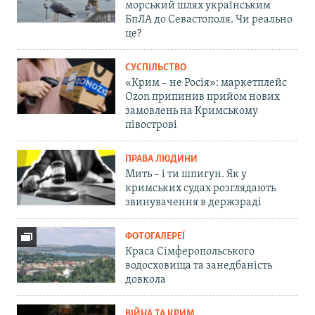
морський шлях українським
БпЛА до Севастополя. Чи реально
це?
СУСПІЛЬСТВО
«Крим – не Росія»: маркетплейс
Ozon припинив прийом нових
замовлень на Кримському
півострові
ПРАВА ЛЮДИНИ
Мить – і ти шпигун. Як у
кримських судах розглядають
звинувачення в держзраді
ФОТОГАЛЕРЕЇ
Краса Сімферопольського
водосховища та занедбаність
довкола
ВІЙНА ТА КРИМ