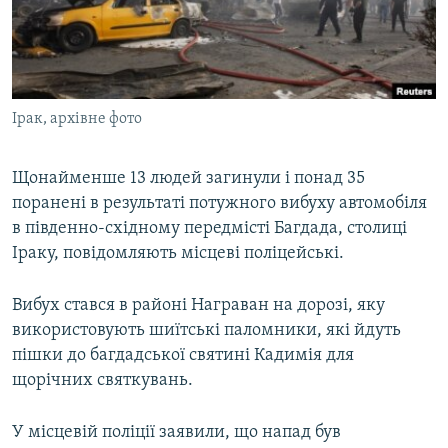
ВІДЕОУРОКИ «ELIFBE»
Русский
СВІДЧЕННЯ ОКУПАЦІЇ
Qırımtatar
УКРАЇНСЬКА ПРОБЛЕМА КРИМУ
Ірак, архівне фото
ДОЛУЧАЙСЯ!
ІНФОГРАФІКА
Щонайменше 13 людей загинули і понад 35
поранені в результаті потужного вибуху автомобіля
Усі сайти RFE/RL
в південно-східному передмісті Багдада, столиці
Іраку, повідомляють місцеві поліцейські.
Вибух стався в районі Награван на дорозі, яку
використовують шиїтські паломники, які йдуть
пішки до багдадської святині Кадимія для
щорічних святкувань.
У місцевій поліції заявили, що напад був