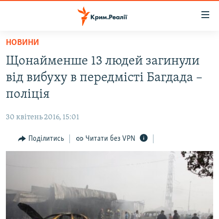
Доступність
посилання
Перейти
НОВИНИ
до
НОВИНИ
Щонайменше 13 людей загинули
основного
ВОДА.КРИМ
матеріалу
від вибуху в передмісті Багдада –
ВІДЕО ТА ФОТО
Перейти
поліція
до
ПОЛІТИКА
основної
30 квітень 2016, 15:01
БЛОГИ
навігації
Перейти
Поділитись
Читати без VPN
ПОГЛЯД
до
ІНТЕРВ'Ю
пошуку
ВСЕ ЗА ДЕНЬ
СПЕЦПРОЕКТИ
ЯК ОБІЙТИ БЛОКУВАННЯ
ДЕПОРТАЦІЯ